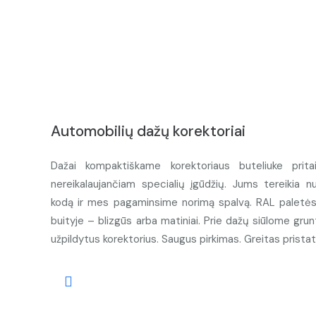
Automobilių dažų korektoriai
Dažai kompaktiškame korektoriaus buteliuke prita
nereikalaujančiam specialių įgūdžių. Jums tereikia n
kodą ir mes pagaminsime norimą spalvą. RAL paletės d
buityje – blizgūs arba matiniai. Prie dažų siūlome grunt
užpildytus korektorius. Saugus pirkimas. Greitas prista