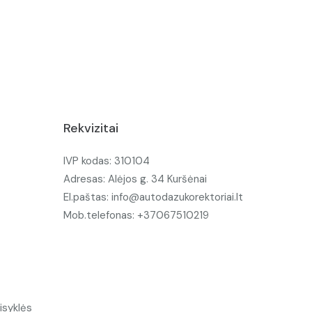
Rekvizitai
IVP kodas: 310104
Adresas: Alėjos g. 34 Kuršėnai
El.paštas: info@autodazukorektoriai.lt
Mob.telefonas: +37067510219
isyklės