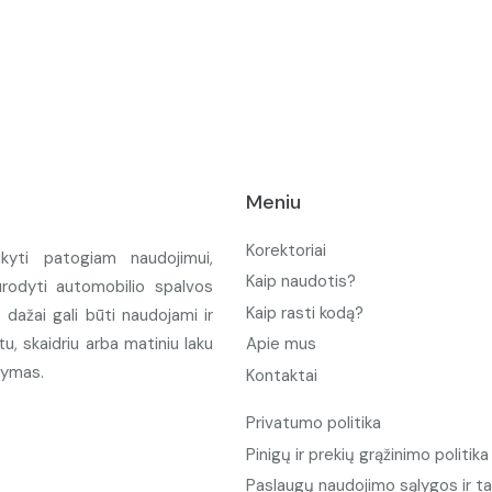
Meniu
Korektoriai
ikyti patogiam naudojimui,
Kaip naudotis?
urodyti automobilio spalvos
Kaip rasti kodą?
ažai gali būti naudojami ir
u, skaidriu arba matiniu laku
Apie mus
tymas.
Kontaktai
Privatumo politika
Pinigų ir prekių grąžinimo politika
Paslaugų naudojimo sąlygos ir ta