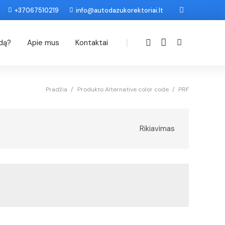
+37067510219
info@autodazukorektoriai.lt
|
odą?
Apie mus
Kontaktai
Pradžia
/
Produkto Alternative color code
/
PRF
Rikiavimas