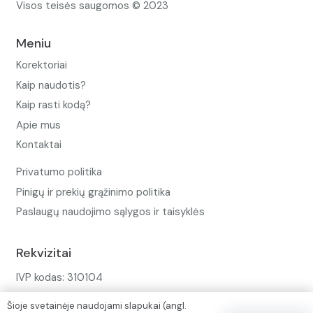
Visos teisės saugomos © 2023
Meniu
Korektoriai
Kaip naudotis?
Kaip rasti kodą?
Apie mus
Kontaktai
Privatumo politika
Pinigų ir prekių grąžinimo politika
Paslaugų naudojimo sąlygos ir taisyklės
Rekvizitai
IVP kodas: 310104
Adresas: Alėjos g. 34 Kuršėnai
Šioje svetainėje naudojami slapukai (angl.