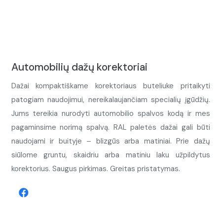
Automobilių dažų korektoriai
Dažai kompaktiškame korektoriaus buteliuke pritaikyti
patogiam naudojimui, nereikalaujančiam specialių įgūdžių.
Jums tereikia nurodyti automobilio spalvos kodą ir mes
pagaminsime norimą spalvą. RAL paletės dažai gali būti
naudojami ir buityje – blizgūs arba matiniai. Prie dažų
siūlome gruntu, skaidriu arba matiniu laku užpildytus
korektorius. Saugus pirkimas. Greitas pristatymas.