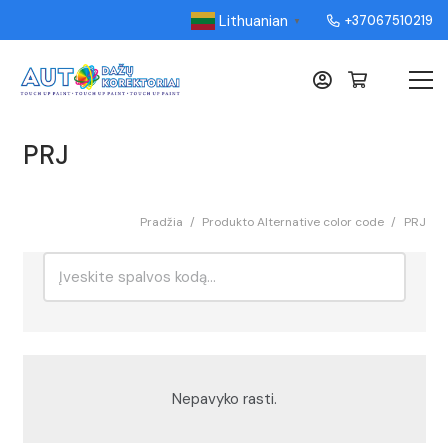
Lithuanian
+37067510219
▼
PRJ
Pradžia
/
Produkto Alternative color code
/
PRJ
Ieškoti:
Rikiavimas
Nepavyko rasti.