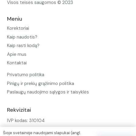
Visos teisės saugomos © 2023
Meniu
Korektoriai
Kaip naudotis?
Kaip rasti kodą?
Apie mus
Kontaktai
Privatumo politika
Pinigų ir prekių grąžinimo politika
Paslaugų naudojimo sąlygos ir taisyklės
Rekvizitai
IVP kodas: 310104
Adresas: Alėjos g. 34 Kuršėnai
Šioje svetainėje naudojami slapukai (angl.