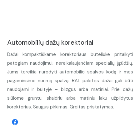
Automobilių dažų korektoriai
Dažai kompaktiškame korektoriaus buteliuke pritaikyti
patogiam naudojimui, nereikalaujančiam specialių įgūdžių.
Jums tereikia nurodyti automobilio spalvos kodą ir mes
pagaminsime norimą spalvą. RAL paletės dažai gali būti
naudojami ir buityje – blizgūs arba matiniai. Prie dažų
siūlome gruntu, skaidriu arba matiniu laku užpildytus
korektorius. Saugus pirkimas. Greitas pristatymas.