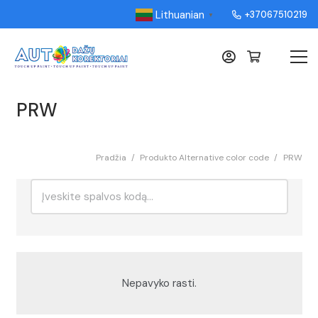
Lithuanian
+37067510219
▼
PRW
Pradžia
/
Produkto Alternative color code
/
PRW
Ieškoti:
Rikiavimas
Nepavyko rasti.