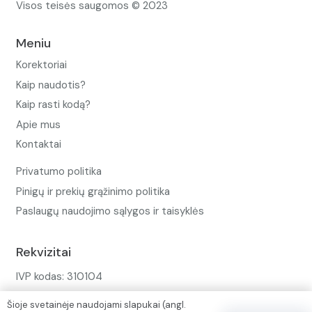
Visos teisės saugomos © 2023
Meniu
Korektoriai
Kaip naudotis?
Kaip rasti kodą?
Apie mus
Kontaktai
Privatumo politika
Pinigų ir prekių grąžinimo politika
Paslaugų naudojimo sąlygos ir taisyklės
Rekvizitai
IVP kodas: 310104
Adresas: Alėjos g. 34 Kuršėnai
Šioje svetainėje naudojami slapukai (angl.