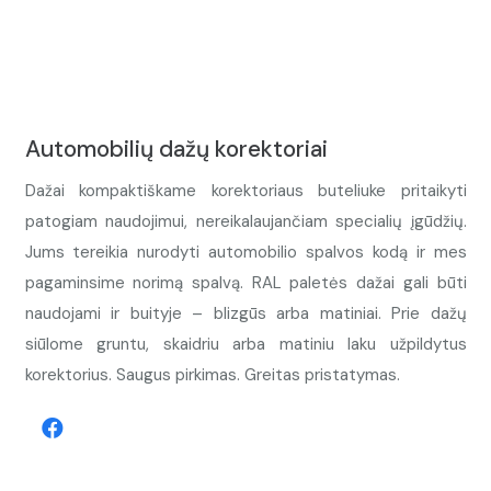
Automobilių dažų korektoriai
Dažai kompaktiškame korektoriaus buteliuke pritaikyti
patogiam naudojimui, nereikalaujančiam specialių įgūdžių.
Jums tereikia nurodyti automobilio spalvos kodą ir mes
pagaminsime norimą spalvą. RAL paletės dažai gali būti
naudojami ir buityje – blizgūs arba matiniai. Prie dažų
siūlome gruntu, skaidriu arba matiniu laku užpildytus
korektorius. Saugus pirkimas. Greitas pristatymas.