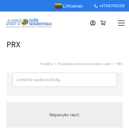
Lithuanian
+37067510219
▼
PRX
Pradžia
/
Produkto Alternative color code
/
PRX
Ieškoti:
Rikiavimas
Nepavyko rasti.