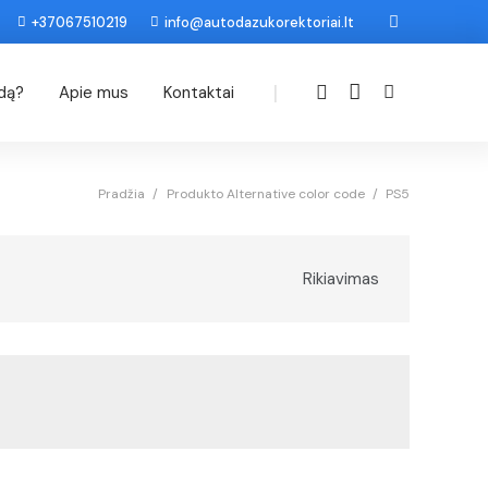
+37067510219
info@autodazukorektoriai.lt
|
odą?
Apie mus
Kontaktai
Pradžia
/
Produkto Alternative color code
/
PS5
Rikiavimas