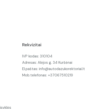
Rekvizitai
IVP kodas: 310104
Adresas: Alėjos g. 34 Kuršėnai
El.paštas: info@autodazukorektoriai.lt
Mob.telefonas: +37067510219
isyklės