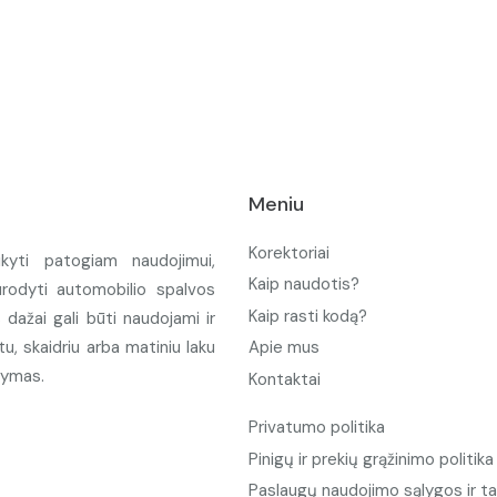
Meniu
Korektoriai
ikyti patogiam naudojimui,
Kaip naudotis?
urodyti automobilio spalvos
Kaip rasti kodą?
ažai gali būti naudojami ir
u, skaidriu arba matiniu laku
Apie mus
tymas.
Kontaktai
Privatumo politika
Pinigų ir prekių grąžinimo politika
Paslaugų naudojimo sąlygos ir ta