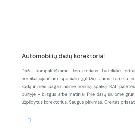
Automobilių dažų korektoriai
Dažai kompaktiškame korektoriaus buteliuke prita
nereikalaujančiam specialių įgūdžių. Jums tereikia n
kodą ir mes pagaminsime norimą spalvą. RAL paletės d
buityje – blizgūs arba matiniai. Prie dažų siūlome grunt
užpildytus korektorius. Saugus pirkimas. Greitas prista