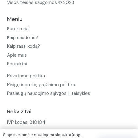
Visos teisės saugomos © 2023
Meniu
Korektoriai
Kaip naudotis?
Kaip rasti kodą?
Apie mus
Kontaktai
Privatumo politika
Pinigų ir prekių grąžinimo politika
Paslaugų naudojimo sąlygos ir taisyklės
Rekvizitai
IVP kodas: 310104
Adresas: Alėjos g. 34 Kuršėnai
Šioje svetainėje naudojami slapukai (angl.