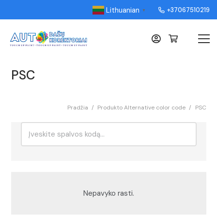
Lithuanian
+37067510219
▼
PSC
Pradžia
/
Produkto Alternative color code
/
PSC
Ieškoti:
Rikiavimas
Nepavyko rasti.