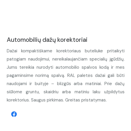
Automobilių dažų korektoriai
Dažai kompaktiškame korektoriaus buteliuke pritaikyti
patogiam naudojimui, nereikalaujančiam specialių įgūdžių.
Jums tereikia nurodyti automobilio spalvos kodą ir mes
pagaminsime norimą spalvą. RAL paletės dažai gali būti
naudojami ir buityje – blizgūs arba matiniai. Prie dažų
siūlome gruntu, skaidriu arba matiniu laku užpildytus
korektorius. Saugus pirkimas. Greitas pristatymas.