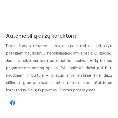
Automobilių dažų korektoriai
Dažai kompaktiškame korektoriaus buteliuke pritaikyti
patogiam naudojimui, nereikalaujančiam specialių įgūdžių.
Jums tereikia nurodyti automobilio spalvos kodą ir mes
pagaminsime norimą spalvą. RAL paletės dažai gali būti
naudojami ir buityje – blizgūs arba matiniai. Prie dažų
siūlome gruntu, skaidriu arba matiniu laku užpildytus
korektorius. Saugus pirkimas. Greitas pristatymas.