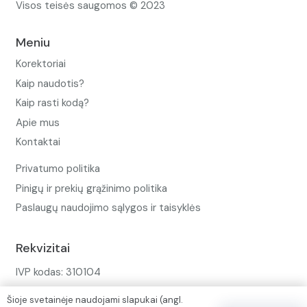
Visos teisės saugomos © 2023
Meniu
Korektoriai
Kaip naudotis?
Kaip rasti kodą?
Apie mus
Kontaktai
Privatumo politika
Pinigų ir prekių grąžinimo politika
Paslaugų naudojimo sąlygos ir taisyklės
Rekvizitai
IVP kodas: 310104
Adresas: Alėjos g. 34 Kuršėnai
Šioje svetainėje naudojami slapukai (angl.