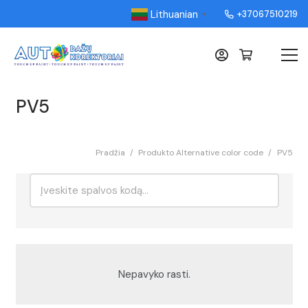
Lithuanian
+37067510219
▼
PV5
Pradžia
/
Produkto Alternative color code
/
PV5
Ieškoti:
Rikiavimas
Nepavyko rasti.