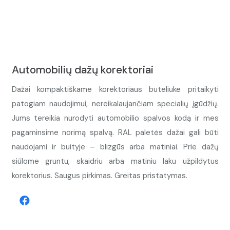
Automobilių dažų korektoriai
Dažai kompaktiškame korektoriaus buteliuke pritaikyti
patogiam naudojimui, nereikalaujančiam specialių įgūdžių.
Jums tereikia nurodyti automobilio spalvos kodą ir mes
pagaminsime norimą spalvą. RAL paletės dažai gali būti
naudojami ir buityje – blizgūs arba matiniai. Prie dažų
siūlome gruntu, skaidriu arba matiniu laku užpildytus
korektorius. Saugus pirkimas. Greitas pristatymas.