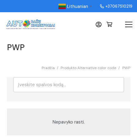
Lithuanian
+37067510219
▼
PWP
Pradžia
/
Produkto Alternative color code
/
PWP
Ieškoti:
Rikiavimas
Nepavyko rasti.