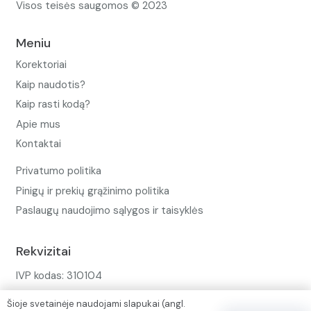
Visos teisės saugomos © 2023
Meniu
Korektoriai
Kaip naudotis?
Kaip rasti kodą?
Apie mus
Kontaktai
Privatumo politika
Pinigų ir prekių grąžinimo politika
Paslaugų naudojimo sąlygos ir taisyklės
Rekvizitai
IVP kodas: 310104
Adresas: Alėjos g. 34 Kuršėnai
Šioje svetainėje naudojami slapukai (angl.