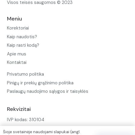
Visos teisės saugomos © 2023
Meniu
Korektoriai
Kaip naudotis?
Kaip rasti kodą?
Apie mus
Kontaktai
Privatumo politika
Pinigų ir prekių grąžinimo politika
Paslaugų naudojimo sąlygos ir taisyklės
Rekvizitai
IVP kodas: 310104
Adresas: Alėjos g. 34 Kuršėnai
Šioje svetainėje naudojami slapukai (angl.