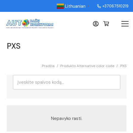
Lithuanian
+37067510219
▼
PXS
Pradžia
/
Produkto Alternative color code
/
PXS
Ieškoti:
Rikiavimas
Nepavyko rasti.