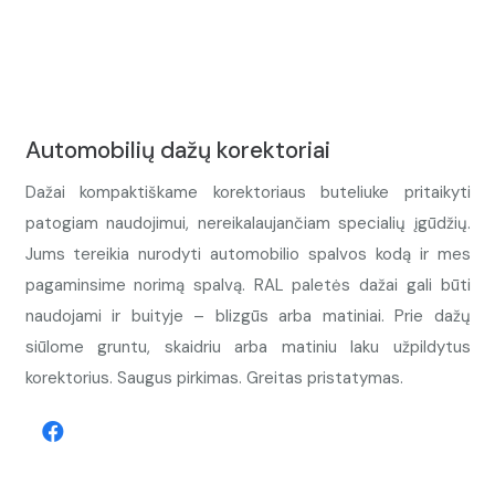
Automobilių dažų korektoriai
Dažai kompaktiškame korektoriaus buteliuke pritaikyti
patogiam naudojimui, nereikalaujančiam specialių įgūdžių.
Jums tereikia nurodyti automobilio spalvos kodą ir mes
pagaminsime norimą spalvą. RAL paletės dažai gali būti
naudojami ir buityje – blizgūs arba matiniai. Prie dažų
siūlome gruntu, skaidriu arba matiniu laku užpildytus
korektorius. Saugus pirkimas. Greitas pristatymas.