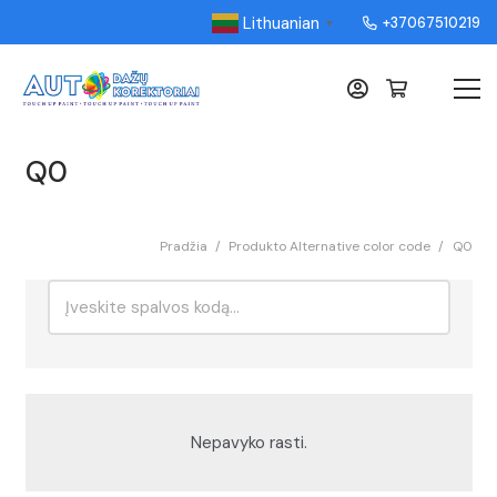
Lithuanian
+37067510219
▼
Q0
Pradžia
/
Produkto Alternative color code
/
Q0
Ieškoti:
Rikiavimas
Nepavyko rasti.