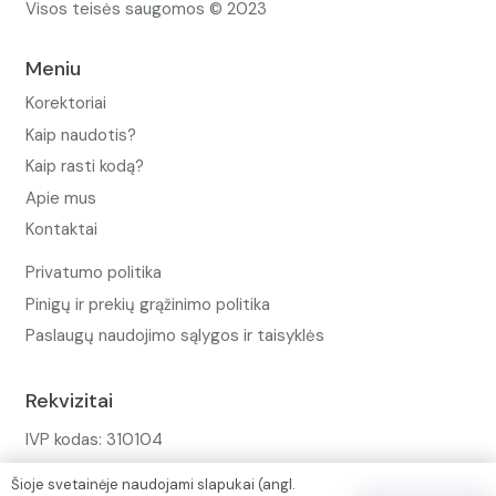
Visos teisės saugomos © 2023
Meniu
Korektoriai
Kaip naudotis?
Kaip rasti kodą?
Apie mus
Kontaktai
Privatumo politika
Pinigų ir prekių grąžinimo politika
Paslaugų naudojimo sąlygos ir taisyklės
Rekvizitai
IVP kodas: 310104
Adresas: Alėjos g. 34 Kuršėnai
Šioje svetainėje naudojami slapukai (angl.