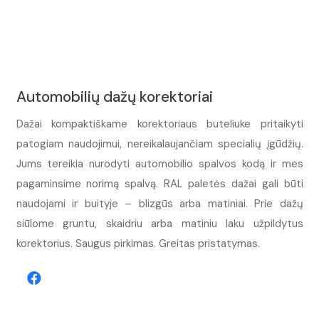
Automobilių dažų korektoriai
Dažai kompaktiškame korektoriaus buteliuke pritaikyti
patogiam naudojimui, nereikalaujančiam specialių įgūdžių.
Jums tereikia nurodyti automobilio spalvos kodą ir mes
pagaminsime norimą spalvą. RAL paletės dažai gali būti
naudojami ir buityje – blizgūs arba matiniai. Prie dažų
siūlome gruntu, skaidriu arba matiniu laku užpildytus
korektorius. Saugus pirkimas. Greitas pristatymas.