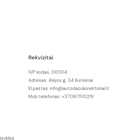
Rekvizitai
IVP kodas: 310104
Adresas: Alėjos g. 34 Kuršėnai
El.paštas: info@autodazukorektoriai.lt
Mob.telefonas: +37067510219
isyklės