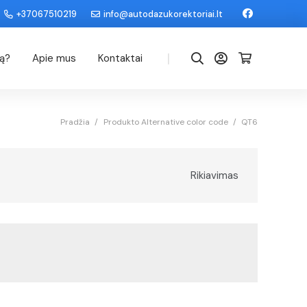
+37067510219
info@autodazukorektoriai.lt
|
dą?
Apie mus
Kontaktai
Pradžia
/
Produkto Alternative color code
/
QT6
Rikiavimas