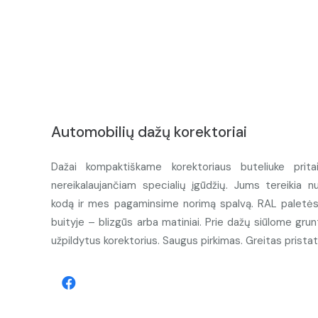
Automobilių dažų korektoriai
Dažai kompaktiškame korektoriaus buteliuke prita
nereikalaujančiam specialių įgūdžių. Jums tereikia n
kodą ir mes pagaminsime norimą spalvą. RAL paletės d
buityje – blizgūs arba matiniai. Prie dažų siūlome grunt
užpildytus korektorius. Saugus pirkimas. Greitas prista