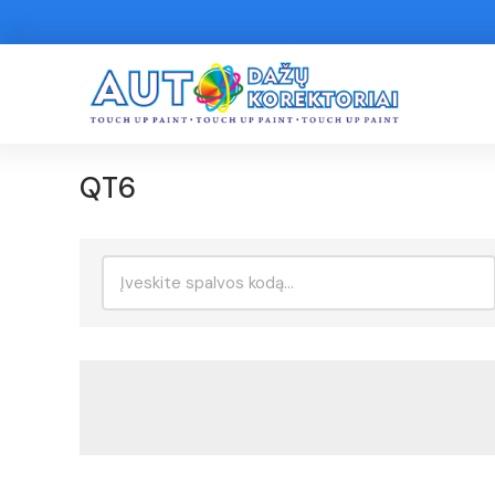
QT6
Ieškoti: