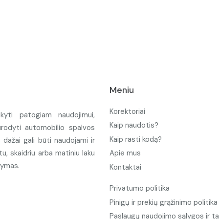
Meniu
Korektoriai
ikyti patogiam naudojimui,
Kaip naudotis?
urodyti automobilio spalvos
Kaip rasti kodą?
ažai gali būti naudojami ir
u, skaidriu arba matiniu laku
Apie mus
tymas.
Kontaktai
Privatumo politika
Pinigų ir prekių grąžinimo politika
Paslaugų naudojimo sąlygos ir ta