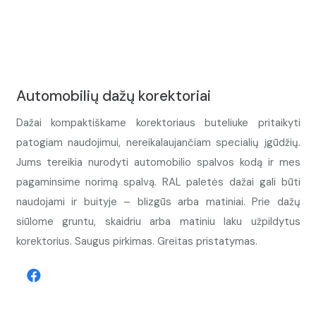
Automobilių dažų korektoriai
Dažai kompaktiškame korektoriaus buteliuke pritaikyti
patogiam naudojimui, nereikalaujančiam specialių įgūdžių.
Jums tereikia nurodyti automobilio spalvos kodą ir mes
pagaminsime norimą spalvą. RAL paletės dažai gali būti
naudojami ir buityje – blizgūs arba matiniai. Prie dažų
siūlome gruntu, skaidriu arba matiniu laku užpildytus
korektorius. Saugus pirkimas. Greitas pristatymas.