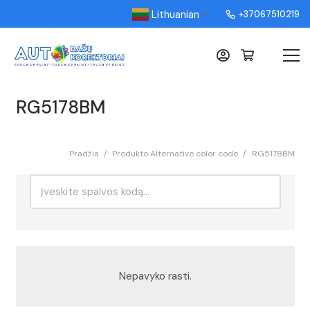
Lithuanian
+37067510219
▼
RG5178BM
Pradžia
/
Produkto Alternative color code
/
RG5178BM
Ieškoti:
Rikiavimas
Nepavyko rasti.