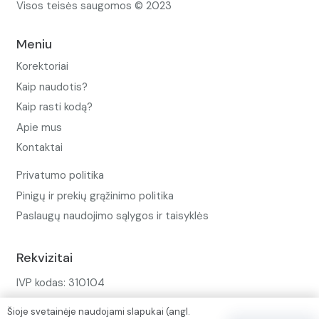
Visos teisės saugomos © 2023
Meniu
Korektoriai
Kaip naudotis?
Kaip rasti kodą?
Apie mus
Kontaktai
Privatumo politika
Pinigų ir prekių grąžinimo politika
Paslaugų naudojimo sąlygos ir taisyklės
Rekvizitai
IVP kodas: 310104
Adresas: Alėjos g. 34 Kuršėnai
Šioje svetainėje naudojami slapukai (angl.