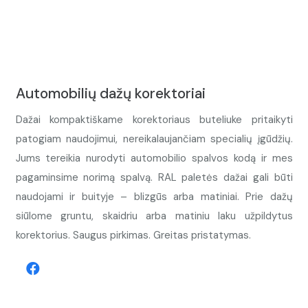
Automobilių dažų korektoriai
Dažai kompaktiškame korektoriaus buteliuke pritaikyti
patogiam naudojimui, nereikalaujančiam specialių įgūdžių.
Jums tereikia nurodyti automobilio spalvos kodą ir mes
pagaminsime norimą spalvą. RAL paletės dažai gali būti
naudojami ir buityje – blizgūs arba matiniai. Prie dažų
siūlome gruntu, skaidriu arba matiniu laku užpildytus
korektorius. Saugus pirkimas. Greitas pristatymas.