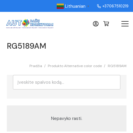
Lithuanian
+37067510219
▼
RG5189AM
Pradžia
/
Produkto Alternative color code
/
RG5189AM
Ieškoti:
Rikiavimas
Nepavyko rasti.