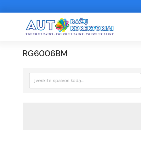
RG6006BM
Ieškoti: