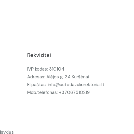
Rekvizitai
IVP kodas: 310104
Adresas: Alėjos g. 34 Kuršėnai
El.paštas: info@autodazukorektoriai.lt
Mob.telefonas: +37067510219
isyklės