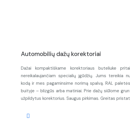
Automobilių dažų korektoriai
Dažai kompaktiškame korektoriaus buteliuke prita
nereikalaujančiam specialių įgūdžių. Jums tereikia n
kodą ir mes pagaminsime norimą spalvą. RAL paletės d
buityje – blizgūs arba matiniai. Prie dažų siūlome grunt
užpildytus korektorius. Saugus pirkimas. Greitas prista