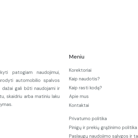
Meniu
Korektoriai
ikyti patogiam naudojimui,
Kaip naudotis?
urodyti automobilio spalvos
Kaip rasti kodą?
ažai gali būti naudojami ir
u, skaidriu arba matiniu laku
Apie mus
tymas.
Kontaktai
Privatumo politika
Pinigų ir prekių grąžinimo politika
Paslaugų naudojimo sąlygos ir ta