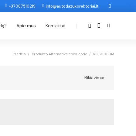
+37067510219
info@autodazukorektoriai.lt
|
odą?
Apie mus
Kontaktai
Pradžia
/
Produkto Alternative color code
/
RG6006BM
Rikiavimas