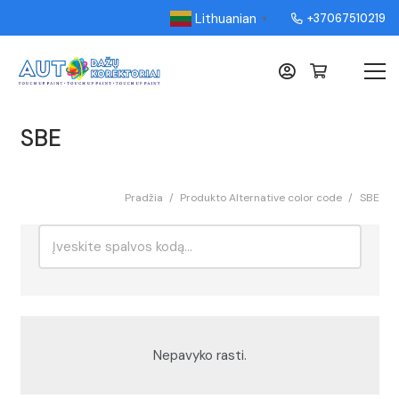
Lithuanian
+37067510219
▼
SBE
Pradžia
/
Produkto Alternative color code
/
SBE
Ieškoti:
Rikiavimas
Nepavyko rasti.