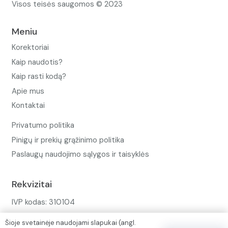
Visos teisės saugomos © 2023
Meniu
Korektoriai
Kaip naudotis?
Kaip rasti kodą?
Apie mus
Kontaktai
Privatumo politika
Pinigų ir prekių grąžinimo politika
Paslaugų naudojimo sąlygos ir taisyklės
Rekvizitai
IVP kodas: 310104
Adresas: Alėjos g. 34 Kuršėnai
Šioje svetainėje naudojami slapukai (angl.