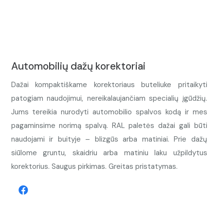
Automobilių dažų korektoriai
Dažai kompaktiškame korektoriaus buteliuke pritaikyti
patogiam naudojimui, nereikalaujančiam specialių įgūdžių.
Jums tereikia nurodyti automobilio spalvos kodą ir mes
pagaminsime norimą spalvą. RAL paletės dažai gali būti
naudojami ir buityje – blizgūs arba matiniai. Prie dažų
siūlome gruntu, skaidriu arba matiniu laku užpildytus
korektorius. Saugus pirkimas. Greitas pristatymas.