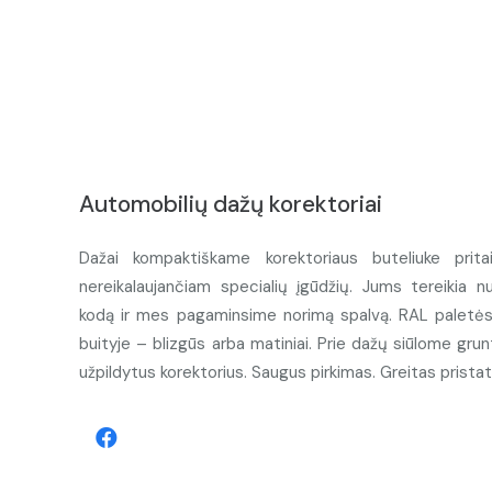
Automobilių dažų korektoriai
Dažai kompaktiškame korektoriaus buteliuke prita
nereikalaujančiam specialių įgūdžių. Jums tereikia n
kodą ir mes pagaminsime norimą spalvą. RAL paletės d
buityje – blizgūs arba matiniai. Prie dažų siūlome grunt
užpildytus korektorius. Saugus pirkimas. Greitas prista