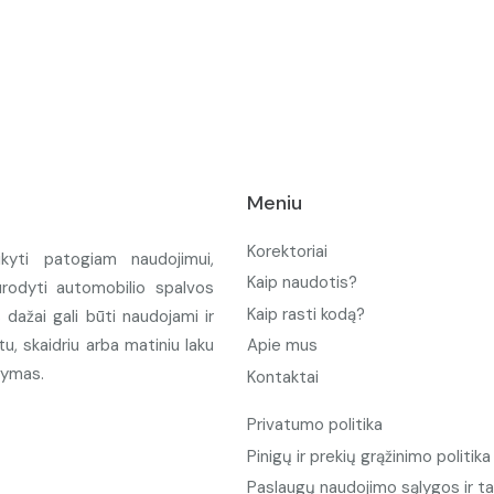
Meniu
Korektoriai
ikyti patogiam naudojimui,
Kaip naudotis?
urodyti automobilio spalvos
Kaip rasti kodą?
ažai gali būti naudojami ir
u, skaidriu arba matiniu laku
Apie mus
tymas.
Kontaktai
Privatumo politika
Pinigų ir prekių grąžinimo politika
Paslaugų naudojimo sąlygos ir ta