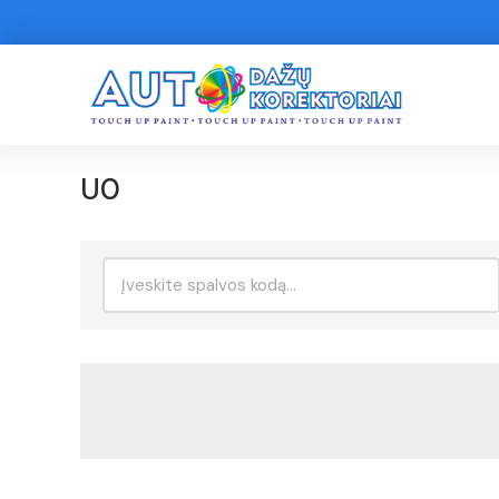
U0
Ieškoti: