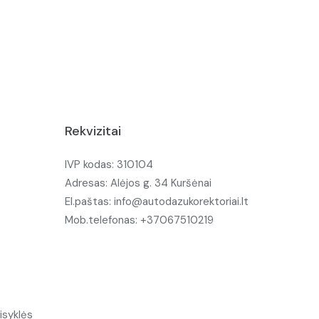
Rekvizitai
IVP kodas: 310104
Adresas: Alėjos g. 34 Kuršėnai
El.paštas: info@autodazukorektoriai.lt
Mob.telefonas: +37067510219
isyklės