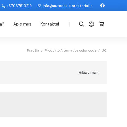
+37067510219
info@autodazukorektoriai.lt
|
dą?
Apie mus
Kontaktai
Pradžia
/
Produkto Alternative color code
/
U0
Rikiavimas