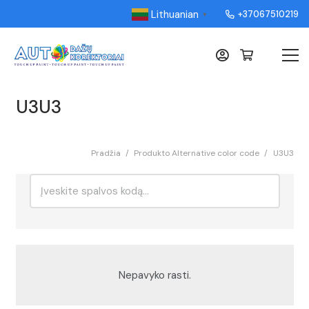
Lithuanian
+37067510219
▼
U3U3
Pradžia
/
Produkto Alternative color code
/
U3U3
Ieškoti:
Rikiavimas
Nepavyko rasti.