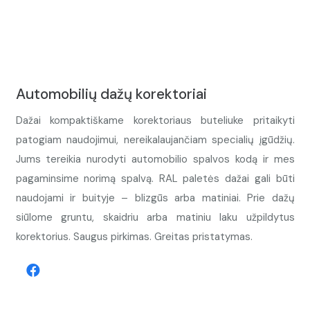
Automobilių dažų korektoriai
Dažai kompaktiškame korektoriaus buteliuke pritaikyti
patogiam naudojimui, nereikalaujančiam specialių įgūdžių.
Jums tereikia nurodyti automobilio spalvos kodą ir mes
pagaminsime norimą spalvą. RAL paletės dažai gali būti
naudojami ir buityje – blizgūs arba matiniai. Prie dažų
siūlome gruntu, skaidriu arba matiniu laku užpildytus
korektorius. Saugus pirkimas. Greitas pristatymas.