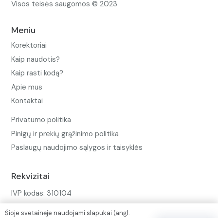
Visos teisės saugomos © 2023
Meniu
Korektoriai
Kaip naudotis?
Kaip rasti kodą?
Apie mus
Kontaktai
Privatumo politika
Pinigų ir prekių grąžinimo politika
Paslaugų naudojimo sąlygos ir taisyklės
Rekvizitai
IVP kodas: 310104
Adresas: Alėjos g. 34 Kuršėnai
Šioje svetainėje naudojami slapukai (angl.