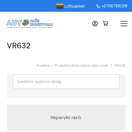
Lithuanian
+37067510219
▼
VR632
Pradžia
/
Produkto Alternative color code
/
VR632
Ieškoti:
Rikiavimas
Nepavyko rasti.