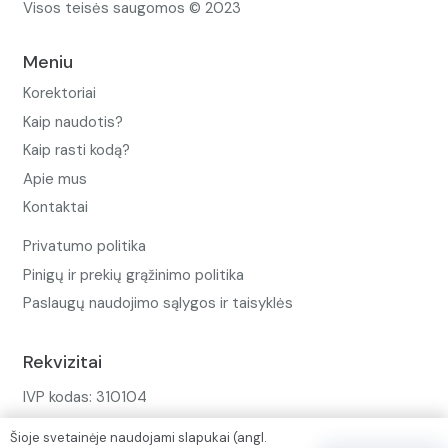
Visos teisės saugomos © 2023
Meniu
Korektoriai
Kaip naudotis?
Kaip rasti kodą?
Apie mus
Kontaktai
Privatumo politika
Pinigų ir prekių grąžinimo politika
Paslaugų naudojimo sąlygos ir taisyklės
Rekvizitai
IVP kodas: 310104
Adresas: Alėjos g. 34 Kuršėnai
Šioje svetainėje naudojami slapukai (angl.