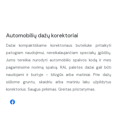
Automobilių dažų korektoriai
Dažai kompaktiškame korektoriaus buteliuke pritaikyti
patogiam naudojimui, nereikalaujančiam specialių įgūdžių.
Jums tereikia nurodyti automobilio spalvos kodą ir mes
pagaminsime norimą spalvą. RAL paletės dažai gali būti
naudojami ir buityje – blizgūs arba matiniai. Prie dažų
siūlome gruntu, skaidriu arba matiniu laku užpildytus
korektorius. Saugus pirkimas. Greitas pristatymas.