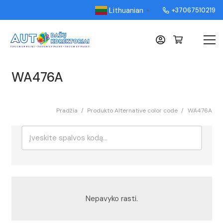
Lithuanian
+37067510219
▼
WA476A
Pradžia
/
Produkto Alternative color code
/
WA476A
Ieškoti:
Rikiavimas
Nepavyko rasti.