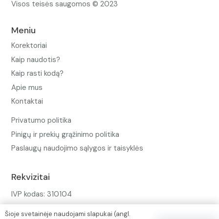
Visos teisės saugomos © 2023
Meniu
Korektoriai
Kaip naudotis?
Kaip rasti kodą?
Apie mus
Kontaktai
Privatumo politika
Pinigų ir prekių grąžinimo politika
Paslaugų naudojimo sąlygos ir taisyklės
Rekvizitai
IVP kodas: 310104
Adresas: Alėjos g. 34 Kuršėnai
Šioje svetainėje naudojami slapukai (angl.