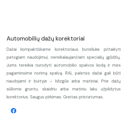
Automobilių dažų korektoriai
Dažai kompaktiškame korektoriaus buteliuke pritaikyti
patogiam naudojimui, nereikalaujančiam specialių įgūdžių.
Jums tereikia nurodyti automobilio spalvos kodą ir mes
pagaminsime norimą spalvą. RAL paletės dažai gali būti
naudojami ir buityje – blizgūs arba matiniai. Prie dažų
siūlome gruntu, skaidriu arba matiniu laku užpildytus
korektorius. Saugus pirkimas. Greitas pristatymas.