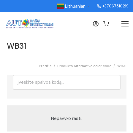
Lithuanian
+37067510219
▼
WB31
Pradžia
/
Produkto Alternative color code
/
WB31
Ieškoti:
Rikiavimas
Nepavyko rasti.