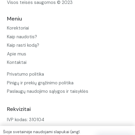
Visos teisės saugomos © 2023
Meniu
Korektoriai
Kaip naudotis?
Kaip rasti kodą?
Apie mus
Kontaktai
Privatumo politika
Pinigų ir prekių grąžinimo politika
Paslaugų naudojimo sąlygos ir taisyklės
Rekvizitai
IVP kodas: 310104
Adresas: Alėjos g. 34 Kuršėnai
Šioje svetainėje naudojami slapukai (angl.