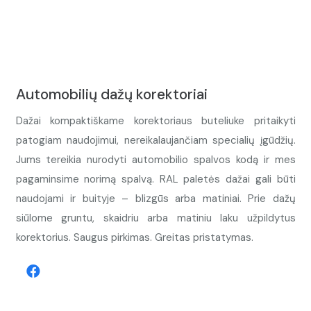
Automobilių dažų korektoriai
Dažai kompaktiškame korektoriaus buteliuke pritaikyti
patogiam naudojimui, nereikalaujančiam specialių įgūdžių.
Jums tereikia nurodyti automobilio spalvos kodą ir mes
pagaminsime norimą spalvą. RAL paletės dažai gali būti
naudojami ir buityje – blizgūs arba matiniai. Prie dažų
siūlome gruntu, skaidriu arba matiniu laku užpildytus
korektorius. Saugus pirkimas. Greitas pristatymas.