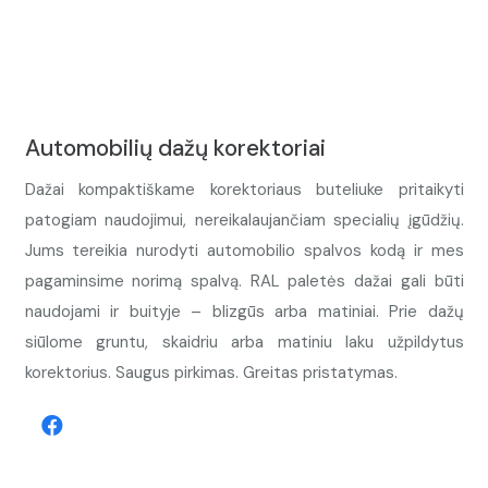
Automobilių dažų korektoriai
Dažai kompaktiškame korektoriaus buteliuke pritaikyti
patogiam naudojimui, nereikalaujančiam specialių įgūdžių.
Jums tereikia nurodyti automobilio spalvos kodą ir mes
pagaminsime norimą spalvą. RAL paletės dažai gali būti
naudojami ir buityje – blizgūs arba matiniai. Prie dažų
siūlome gruntu, skaidriu arba matiniu laku užpildytus
korektorius. Saugus pirkimas. Greitas pristatymas.