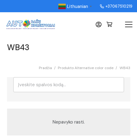
Lithuanian
+37067510219
▼
WB43
Pradžia
/
Produkto Alternative color code
/
WB43
Ieškoti:
Rikiavimas
Nepavyko rasti.