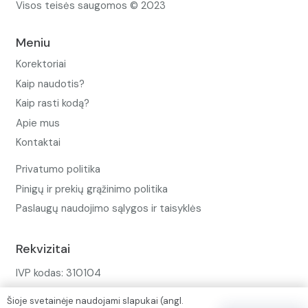
Visos teisės saugomos © 2023
Meniu
Korektoriai
Kaip naudotis?
Kaip rasti kodą?
Apie mus
Kontaktai
Privatumo politika
Pinigų ir prekių grąžinimo politika
Paslaugų naudojimo sąlygos ir taisyklės
Rekvizitai
IVP kodas: 310104
Adresas: Alėjos g. 34 Kuršėnai
Šioje svetainėje naudojami slapukai (angl.