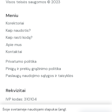
Visos teisės saugomos © 2023
Meniu
Korektoriai
Kaip naudotis?
Kaip rasti kodą?
Apie mus
Kontaktai
Privatumo politika
Pinigų ir prekių grąžinimo politika
Paslaugų naudojimo sąlygos ir taisyklės
Rekvizitai
IVP kodas: 310104
Adresas: Alėjos g. 34 Kuršėnai
Šioje svetainėje naudojami slapukai (angl.