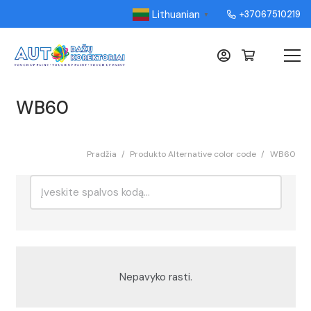
Lithuanian
+37067510219
▼
WB60
Pradžia
/
Produkto Alternative color code
/
WB60
Ieškoti:
Rikiavimas
Nepavyko rasti.