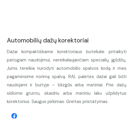
Automobilių dažų korektoriai
Dažai kompaktiškame korektoriaus buteliuke pritaikyti
patogiam naudojimui, nereikalaujančiam specialių įgūdžių.
Jums tereikia nurodyti automobilio spalvos kodą ir mes
pagaminsime norimą spalvą. RAL paletės dažai gali būti
naudojami ir buityje – blizgūs arba matiniai. Prie dažų
siūlome gruntu, skaidriu arba matiniu laku užpildytus
korektorius. Saugus pirkimas. Greitas pristatymas.