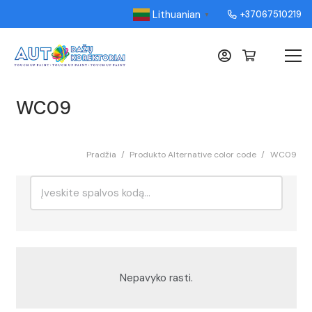
Lithuanian
+37067510219
▼
WC09
Pradžia
/
Produkto Alternative color code
/
WC09
Ieškoti:
Rikiavimas
Nepavyko rasti.