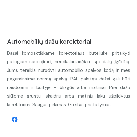
Automobilių dažų korektoriai
Dažai kompaktiškame korektoriaus buteliuke pritaikyti
patogiam naudojimui, nereikalaujančiam specialių įgūdžių.
Jums tereikia nurodyti automobilio spalvos kodą ir mes
pagaminsime norimą spalvą. RAL paletės dažai gali būti
naudojami ir buityje – blizgūs arba matiniai. Prie dažų
siūlome gruntu, skaidriu arba matiniu laku užpildytus
korektorius. Saugus pirkimas. Greitas pristatymas.