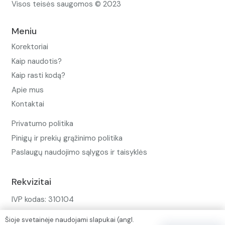
Visos teisės saugomos © 2023
Meniu
Korektoriai
Kaip naudotis?
Kaip rasti kodą?
Apie mus
Kontaktai
Privatumo politika
Pinigų ir prekių grąžinimo politika
Paslaugų naudojimo sąlygos ir taisyklės
Rekvizitai
IVP kodas: 310104
Adresas: Alėjos g. 34 Kuršėnai
Šioje svetainėje naudojami slapukai (angl.