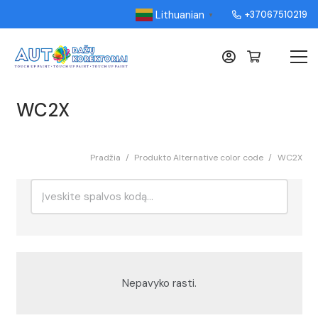
Lithuanian
+37067510219
▼
WC2X
Pradžia
/
Produkto Alternative color code
/
WC2X
Ieškoti:
Rikiavimas
Nepavyko rasti.