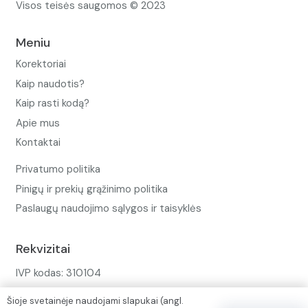
Visos teisės saugomos © 2023
Meniu
Korektoriai
Kaip naudotis?
Kaip rasti kodą?
Apie mus
Kontaktai
Privatumo politika
Pinigų ir prekių grąžinimo politika
Paslaugų naudojimo sąlygos ir taisyklės
Rekvizitai
IVP kodas: 310104
Adresas: Alėjos g. 34 Kuršėnai
Šioje svetainėje naudojami slapukai (angl.