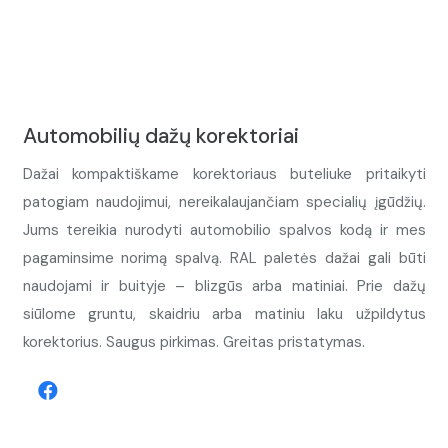
Automobilių dažų korektoriai
Dažai kompaktiškame korektoriaus buteliuke pritaikyti
patogiam naudojimui, nereikalaujančiam specialių įgūdžių.
Jums tereikia nurodyti automobilio spalvos kodą ir mes
pagaminsime norimą spalvą. RAL paletės dažai gali būti
naudojami ir buityje – blizgūs arba matiniai. Prie dažų
siūlome gruntu, skaidriu arba matiniu laku užpildytus
korektorius. Saugus pirkimas. Greitas pristatymas.