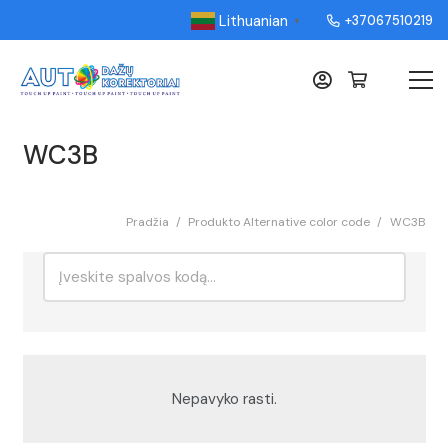
Lithuanian
+37067510219
▼
WC3B
Pradžia
/
Produkto Alternative color code
/
WC3B
Ieškoti:
Rikiavimas
Nepavyko rasti.