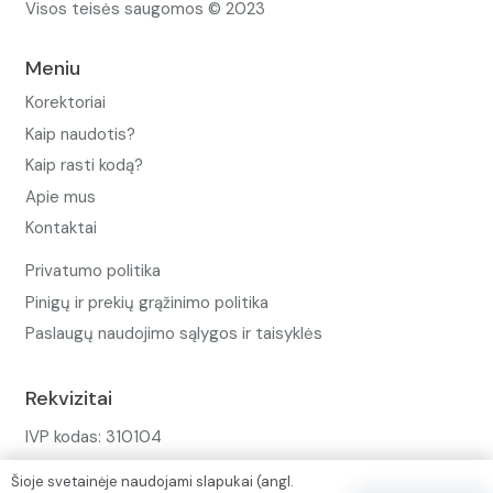
Visos teisės saugomos © 2023
Meniu
Korektoriai
Kaip naudotis?
Kaip rasti kodą?
Apie mus
Kontaktai
Privatumo politika
Pinigų ir prekių grąžinimo politika
Paslaugų naudojimo sąlygos ir taisyklės
Rekvizitai
IVP kodas: 310104
Adresas: Alėjos g. 34 Kuršėnai
Šioje svetainėje naudojami slapukai (angl.