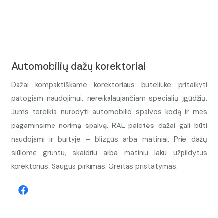
Automobilių dažų korektoriai
Dažai kompaktiškame korektoriaus buteliuke pritaikyti
patogiam naudojimui, nereikalaujančiam specialių įgūdžių.
Jums tereikia nurodyti automobilio spalvos kodą ir mes
pagaminsime norimą spalvą. RAL paletės dažai gali būti
naudojami ir buityje – blizgūs arba matiniai. Prie dažų
siūlome gruntu, skaidriu arba matiniu laku užpildytus
korektorius. Saugus pirkimas. Greitas pristatymas.