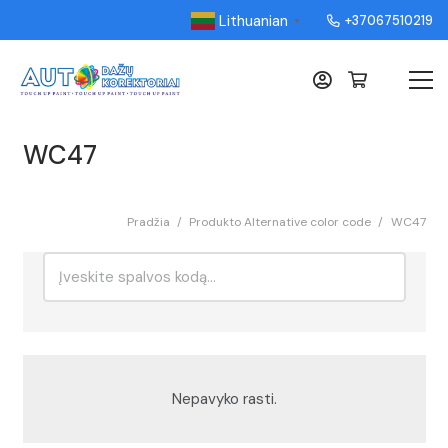
Lithuanian
+37067510219
▼
WC47
Pradžia
/
Produkto Alternative color code
/
WC47
Ieškoti:
Rikiavimas
Nepavyko rasti.