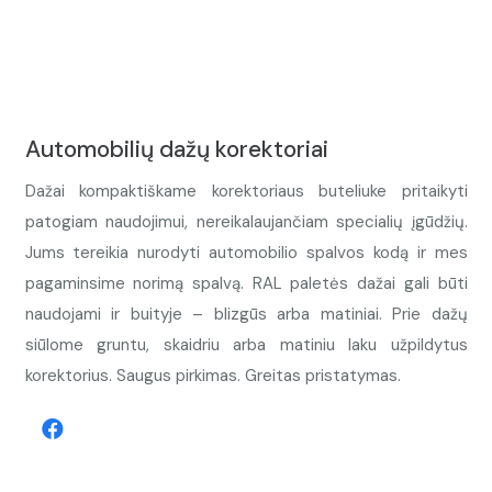
Automobilių dažų korektoriai
Dažai kompaktiškame korektoriaus buteliuke pritaikyti
patogiam naudojimui, nereikalaujančiam specialių įgūdžių.
Jums tereikia nurodyti automobilio spalvos kodą ir mes
pagaminsime norimą spalvą. RAL paletės dažai gali būti
naudojami ir buityje – blizgūs arba matiniai. Prie dažų
siūlome gruntu, skaidriu arba matiniu laku užpildytus
korektorius. Saugus pirkimas. Greitas pristatymas.