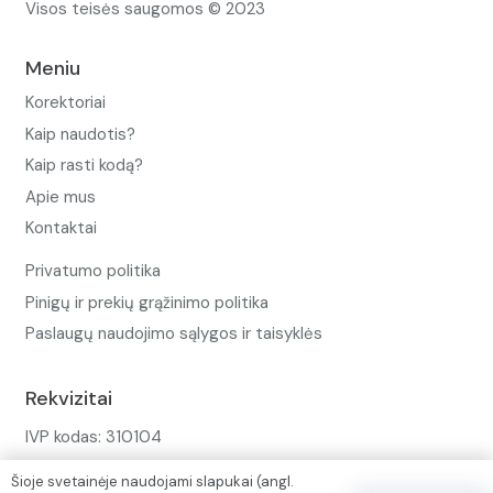
Visos teisės saugomos © 2023
Meniu
Korektoriai
Kaip naudotis?
Kaip rasti kodą?
Apie mus
Kontaktai
Privatumo politika
Pinigų ir prekių grąžinimo politika
Paslaugų naudojimo sąlygos ir taisyklės
Rekvizitai
IVP kodas: 310104
Adresas: Alėjos g. 34 Kuršėnai
Šioje svetainėje naudojami slapukai (angl.