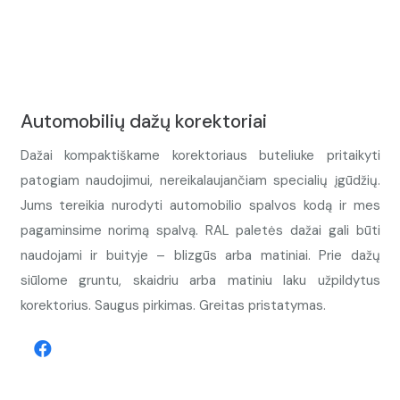
Automobilių dažų korektoriai
Dažai kompaktiškame korektoriaus buteliuke pritaikyti
patogiam naudojimui, nereikalaujančiam specialių įgūdžių.
Jums tereikia nurodyti automobilio spalvos kodą ir mes
pagaminsime norimą spalvą. RAL paletės dažai gali būti
naudojami ir buityje – blizgūs arba matiniai. Prie dažų
siūlome gruntu, skaidriu arba matiniu laku užpildytus
korektorius. Saugus pirkimas. Greitas pristatymas.