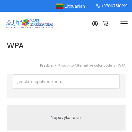
Lithuanian
+37067510219
▼
WPA
Pradžia
/
Produkto Alternative color code
/
WPA
Ieškoti:
Rikiavimas
Nepavyko rasti.