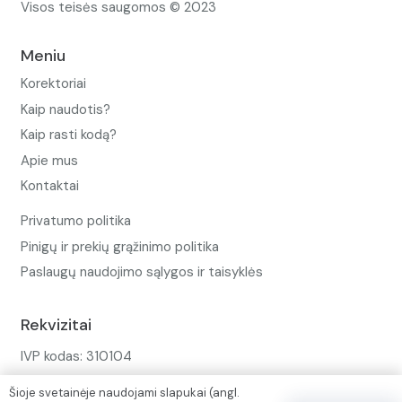
Visos teisės saugomos © 2023
Meniu
Korektoriai
Kaip naudotis?
Kaip rasti kodą?
Apie mus
Kontaktai
Privatumo politika
Pinigų ir prekių grąžinimo politika
Paslaugų naudojimo sąlygos ir taisyklės
Rekvizitai
IVP kodas: 310104
Adresas: Alėjos g. 34 Kuršėnai
Šioje svetainėje naudojami slapukai (angl.