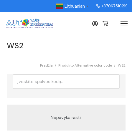
Lithuanian
+37067510219
▼
WS2
Pradžia
/
Produkto Alternative color code
/
WS2
Ieškoti:
Rikiavimas
Nepavyko rasti.