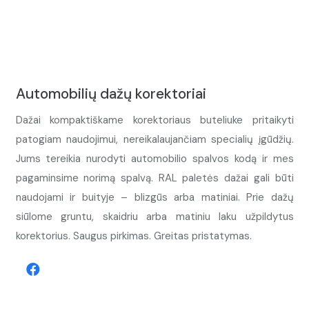
Automobilių dažų korektoriai
Dažai kompaktiškame korektoriaus buteliuke pritaikyti
patogiam naudojimui, nereikalaujančiam specialių įgūdžių.
Jums tereikia nurodyti automobilio spalvos kodą ir mes
pagaminsime norimą spalvą. RAL paletės dažai gali būti
naudojami ir buityje – blizgūs arba matiniai. Prie dažų
siūlome gruntu, skaidriu arba matiniu laku užpildytus
korektorius. Saugus pirkimas. Greitas pristatymas.