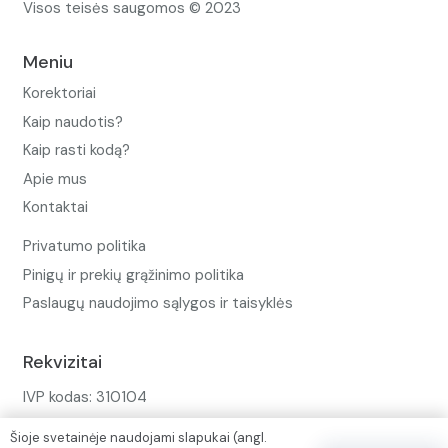
Visos teisės saugomos © 2023
Meniu
Korektoriai
Kaip naudotis?
Kaip rasti kodą?
Apie mus
Kontaktai
Privatumo politika
Pinigų ir prekių grąžinimo politika
Paslaugų naudojimo sąlygos ir taisyklės
Rekvizitai
IVP kodas: 310104
Adresas: Alėjos g. 34 Kuršėnai
Šioje svetainėje naudojami slapukai (angl.