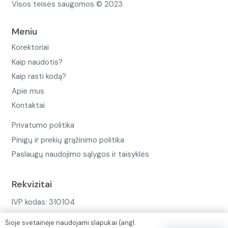
Visos teisės saugomos © 2023
Meniu
Korektoriai
Kaip naudotis?
Kaip rasti kodą?
Apie mus
Kontaktai
Privatumo politika
Pinigų ir prekių grąžinimo politika
Paslaugų naudojimo sąlygos ir taisyklės
Rekvizitai
IVP kodas: 310104
Adresas: Alėjos g. 34 Kuršėnai
Šioje svetainėje naudojami slapukai (angl.