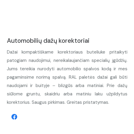
Automobilių dažų korektoriai
Dažai kompaktiškame korektoriaus buteliuke pritaikyti
patogiam naudojimui, nereikalaujančiam specialių įgūdžių.
Jums tereikia nurodyti automobilio spalvos kodą ir mes
pagaminsime norimą spalvą. RAL paletės dažai gali būti
naudojami ir buityje – blizgūs arba matiniai. Prie dažų
siūlome gruntu, skaidriu arba matiniu laku užpildytus
korektorius. Saugus pirkimas. Greitas pristatymas.