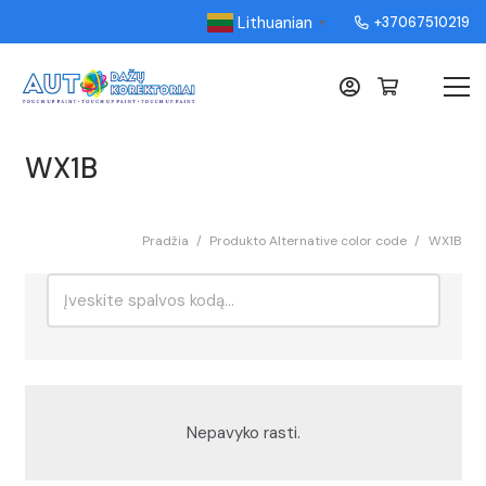
Lithuanian
+37067510219
▼
WX1B
Pradžia
/
Produkto Alternative color code
/
WX1B
Ieškoti:
Rikiavimas
Nepavyko rasti.