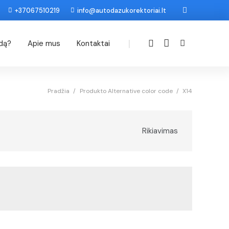
+37067510219
info@autodazukorektoriai.lt
|
odą?
Apie mus
Kontaktai
Pradžia
/
Produkto Alternative color code
/
X14
Rikiavimas