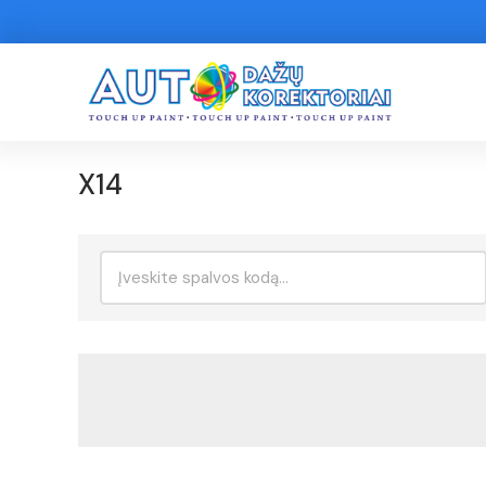
X14
Ieškoti: