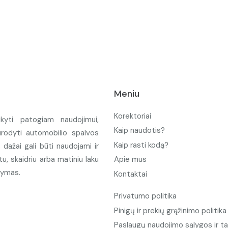
Meniu
Korektoriai
ikyti patogiam naudojimui,
Kaip naudotis?
urodyti automobilio spalvos
Kaip rasti kodą?
ažai gali būti naudojami ir
u, skaidriu arba matiniu laku
Apie mus
tymas.
Kontaktai
Privatumo politika
Pinigų ir prekių grąžinimo politika
Paslaugų naudojimo sąlygos ir ta