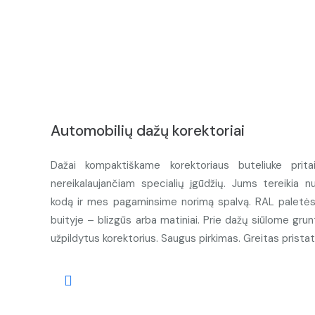
Automobilių dažų korektoriai
Dažai kompaktiškame korektoriaus buteliuke prita
nereikalaujančiam specialių įgūdžių. Jums tereikia n
kodą ir mes pagaminsime norimą spalvą. RAL paletės d
buityje – blizgūs arba matiniai. Prie dažų siūlome grunt
užpildytus korektorius. Saugus pirkimas. Greitas prista