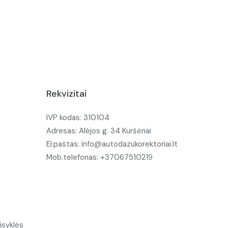
Rekvizitai
IVP kodas: 310104
Adresas: Alėjos g. 34 Kuršėnai
El.paštas: info@autodazukorektoriai.lt
Mob.telefonas: +37067510219
isyklės