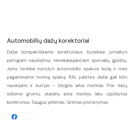
Automobilių dažų korektoriai
Dažai kompaktiškame korektoriaus buteliuke pritaikyti
patogiam naudojimui, nereikalaujančiam specialių įgūdžių.
Jums tereikia nurodyti automobilio spalvos kodą ir mes
pagaminsime norimą spalvą. RAL paletės dažai gali būti
naudojami ir buityje – blizgūs arba matiniai. Prie dažų
siūlome gruntu, skaidriu arba matiniu laku užpildytus
korektorius. Saugus pirkimas. Greitas pristatymas.