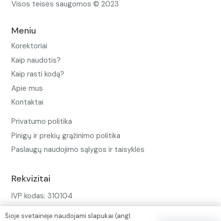
Visos teisės saugomos © 2023
Meniu
Korektoriai
Kaip naudotis?
Kaip rasti kodą?
Apie mus
Kontaktai
Privatumo politika
Pinigų ir prekių grąžinimo politika
Paslaugų naudojimo sąlygos ir taisyklės
Rekvizitai
IVP kodas: 310104
Adresas: Alėjos g. 34 Kuršėnai
Šioje svetainėje naudojami slapukai (angl.