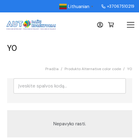
Lithuanian
+37067510219
▼
Y0
Pradžia
/
Produkto Alternative color code
/
Y0
Ieškoti:
Rikiavimas
Nepavyko rasti.