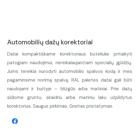
Automobilių dažų korektoriai
Dažai kompaktiškame korektoriaus buteliuke pritaikyti
patogiam naudojimui, nereikalaujančiam specialių įgūdžių.
Jums tereikia nurodyti automobilio spalvos kodą ir mes
pagaminsime norimą spalvą. RAL paletės dažai gali būti
naudojami ir buityje – blizgūs arba matiniai. Prie dažų
siūlome gruntu, skaidriu arba matiniu laku užpildytus
korektorius. Saugus pirkimas. Greitas pristatymas.