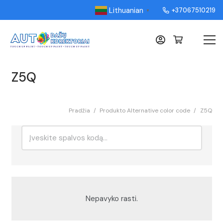
Lithuanian
+37067510219
▼
Z5Q
Pradžia
/
Produkto Alternative color code
/
Z5Q
Ieškoti:
Rikiavimas
Nepavyko rasti.