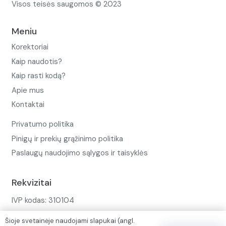
Visos teisės saugomos © 2023
Meniu
Korektoriai
Kaip naudotis?
Kaip rasti kodą?
Apie mus
Kontaktai
Privatumo politika
Pinigų ir prekių grąžinimo politika
Paslaugų naudojimo sąlygos ir taisyklės
Rekvizitai
IVP kodas: 310104
Adresas: Alėjos g. 34 Kuršėnai
Šioje svetainėje naudojami slapukai (angl.