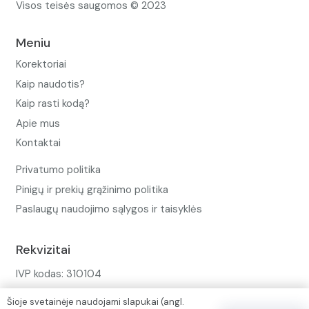
Visos teisės saugomos © 2023
Meniu
Korektoriai
Kaip naudotis?
Kaip rasti kodą?
Apie mus
Kontaktai
Privatumo politika
Pinigų ir prekių grąžinimo politika
Paslaugų naudojimo sąlygos ir taisyklės
Rekvizitai
IVP kodas: 310104
Adresas: Alėjos g. 34 Kuršėnai
Šioje svetainėje naudojami slapukai (angl.