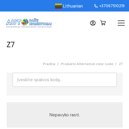
Lithuanian
+37067510219
▼
Z7
Pradžia
/
Produkto Alternative color code
/
Z7
Ieškoti:
Rikiavimas
Nepavyko rasti.