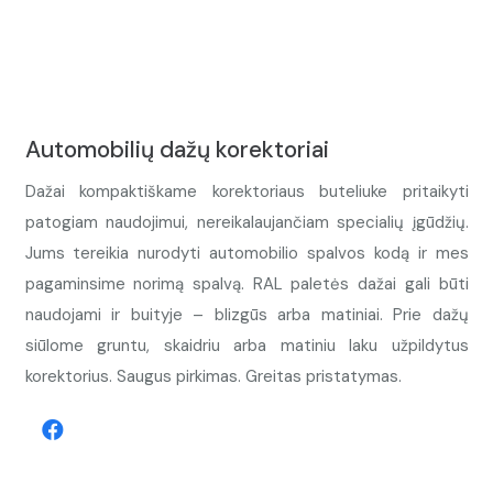
Automobilių dažų korektoriai
Dažai kompaktiškame korektoriaus buteliuke pritaikyti
patogiam naudojimui, nereikalaujančiam specialių įgūdžių.
Jums tereikia nurodyti automobilio spalvos kodą ir mes
pagaminsime norimą spalvą. RAL paletės dažai gali būti
naudojami ir buityje – blizgūs arba matiniai. Prie dažų
siūlome gruntu, skaidriu arba matiniu laku užpildytus
korektorius. Saugus pirkimas. Greitas pristatymas.