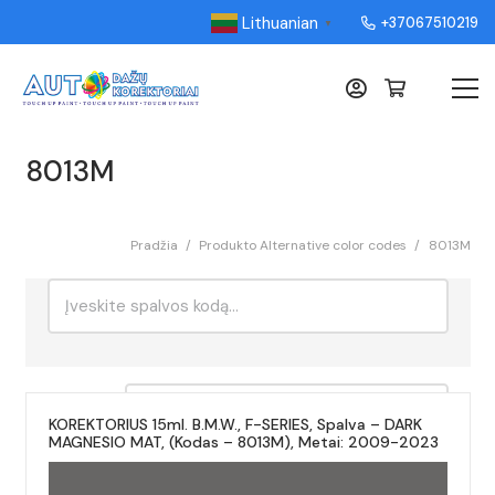
Lithuanian
+37067510219
▼
8013M
Pradžia
/
Produkto Alternative color codes
/
8013M
Ieškoti:
Rikiavimas
KOREKTORIUS 15ml. B.M.W., F-SERIES, Spalva – DARK
MAGNESIO MAT, (Kodas – 8013M), Metai: 2009-2023