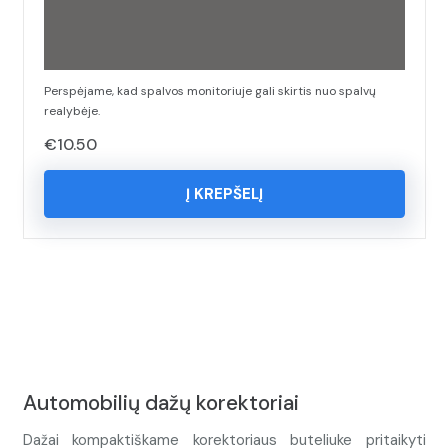
Perspėjame, kad spalvos monitoriuje gali skirtis nuo spalvų
realybėje.
€
10.50
Į KREPŠELĮ
Automobilių dažų korektoriai
Dažai kompaktiškame korektoriaus buteliuke pritaikyti