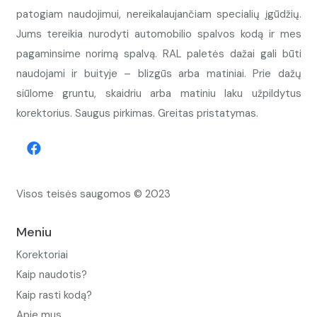
patogiam naudojimui, nereikalaujančiam specialių įgūdžių.
Jums tereikia nurodyti automobilio spalvos kodą ir mes
pagaminsime norimą spalvą. RAL paletės dažai gali būti
naudojami ir buityje – blizgūs arba matiniai. Prie dažų
siūlome gruntu, skaidriu arba matiniu laku užpildytus
korektorius. Saugus pirkimas. Greitas pristatymas.
Visos teisės saugomos © 2023
Meniu
Korektoriai
Kaip naudotis?
Kaip rasti kodą?
Apie mus