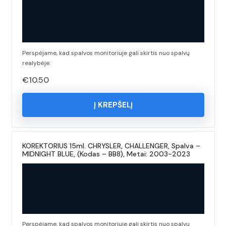
Perspėjame, kad spalvos monitoriuje gali skirtis nuo spalvų
realybėje.
€
10.50
Į KREPŠELĮ
KOREKTORIUS 15ml. CHRYSLER, CHALLENGER, Spalva –
MIDNIGHT BLUE, (Kodas – BB8), Metai: 2003-2023
Perspėjame, kad spalvos monitoriuje gali skirtis nuo spalvų