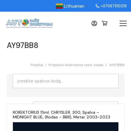
Lithuanian
+37067510219
▼
AY97BB8
Pradžia
/
Produkto Alternative color codes
/
AY97BB8
Ieškoti:
Rikiavimas
KOREKTORIUS 15ml. CHRYSLER, 300, Spalva –
MIDNIGHT BLUE, (Kodas – BB8), Metai: 2003-2023