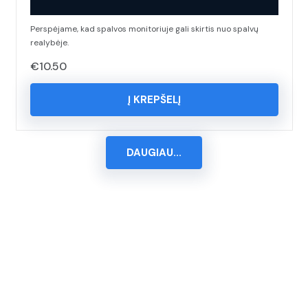
Perspėjame, kad spalvos monitoriuje gali skirtis nuo spalvų
realybėje.
€
10.50
Į KREPŠELĮ
DAUGIAU...