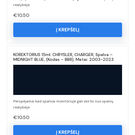
realybėje.
€
10.50
Į KREPŠELĮ
KOREKTORIUS 15ml. CHRYSLER, CHARGER, Spalva –
MIDNIGHT BLUE, (Kodas – BB8), Metai: 2003-2023
Perspėjame, kad spalvos monitoriuje gali skirtis nuo spalvų
realybėje.
€
10.50
Į KREPŠELĮ