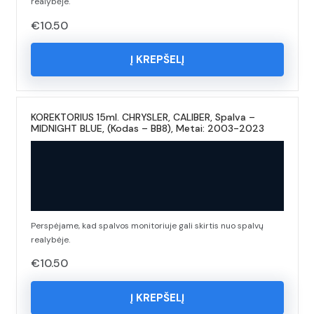
realybėje.
€
10.50
Į KREPŠELĮ
KOREKTORIUS 15ml. CHRYSLER, CALIBER, Spalva –
MIDNIGHT BLUE, (Kodas – BB8), Metai: 2003-2023
Perspėjame, kad spalvos monitoriuje gali skirtis nuo spalvų
realybėje.
€
10.50
Į KREPŠELĮ