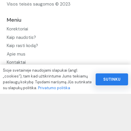
Visos teisės saugomos © 2023
Meniu
Korektoriai
Kaip naudotis?
Kaip rasti kodą?
Apie mus
Kontaktai
Šioje svetainėje naudojami slapukai (angl.
Privatumo politika
„cookies“), tam kad užtikrintume Jums teikiamų
SUTINKU
Pinigų ir prekių grąžinimo politika
paslaugų kokybę. Tęsdami naršymą Jūs sutinkate
su slapukų politika.
Privatumo politika
Paslaugų naudojimo sąlygos ir taisyklės
Rekvizitai
IVP kodas: 310104
Adresas: Alėjos g. 34 Kuršėnai