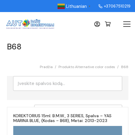
Lithuanian
+37067510219
▼
B68
Pradžia
/
Produkto Alternative color codes
/
B68
Ieškoti:
Rikiavimas
KOREKTORIUS 15ml. B.M.W., 3 SERIES, Spalva – YAS
MARINA BLUE, (Kodas – B68), Metai: 2013-2023