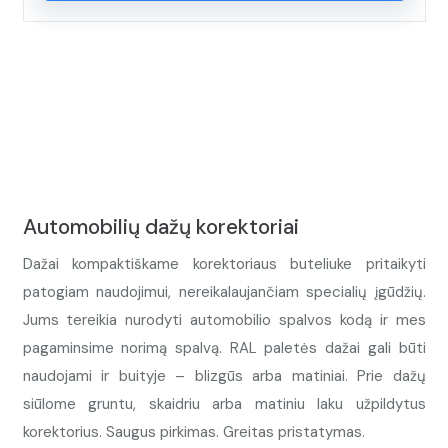
Automobilių dažų korektoriai
Dažai kompaktiškame korektoriaus buteliuke pritaikyti
patogiam naudojimui, nereikalaujančiam specialių įgūdžių.
Jums tereikia nurodyti automobilio spalvos kodą ir mes
pagaminsime norimą spalvą. RAL paletės dažai gali būti
naudojami ir buityje – blizgūs arba matiniai. Prie dažų
siūlome gruntu, skaidriu arba matiniu laku užpildytus
korektorius. Saugus pirkimas. Greitas pristatymas.