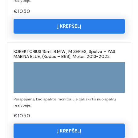
realybėje.
€
10.50
Į KREPŠELĮ
KOREKTORIUS 15ml. B.M.W., M SERIES, Spalva – YAS
MARINA BLUE, (Kodas – B68), Metai: 2013-2023
Perspėjame, kad spalvos monitoriuje gali skirtis nuo spalvų
realybėje.
€
10.50
Į KREPŠELĮ