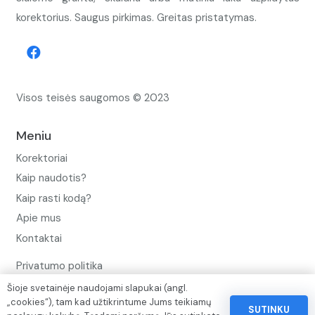
korektorius. Saugus pirkimas. Greitas pristatymas.
Visos teisės saugomos © 2023
Meniu
Korektoriai
Kaip naudotis?
Kaip rasti kodą?
Apie mus
Kontaktai
Privatumo politika
Pinigų ir prekių grąžinimo politika
Šioje svetainėje naudojami slapukai (angl.
„cookies“), tam kad užtikrintume Jums teikiamų
Paslaugų naudojimo sąlygos ir taisyklės
SUTINKU