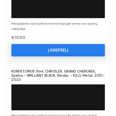
Perspėjame, kad spalvos monitoriuje gali skirtis nuo spalvų
realybėje.
€
10.50
Į KREPŠELĮ
KOREKTORIUS 15ml. CHRYSLER, GRAND CHEROKEE,
Spalva – BRILLIANT BLACK, (Kodas – KXJ), Metai: 2012-
2023
Perspėjame, kad spalvos monitoriuje gali skirtis nuo spalvų