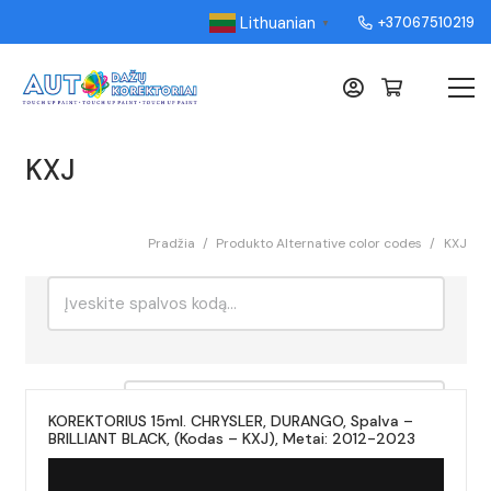
Lithuanian
+37067510219
▼
KXJ
Pradžia
/
Produkto Alternative color codes
/
KXJ
Ieškoti:
Rikiavimas
KOREKTORIUS 15ml. CHRYSLER, DURANGO, Spalva –
BRILLIANT BLACK, (Kodas – KXJ), Metai: 2012-2023