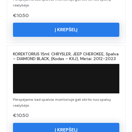
realybėje.
€
10.50
Į KREPŠELĮ
KOREKTORIUS 15ml. CHRYSLER, JEEP CHEROKEE, Spalva
– DIAMOND BLACK, (Kodas – KXJ), Metai: 2012-2023
Perspėjame, kad spalvos monitoriuje gali skirtis nuo spalvų
realybėje.
€
10.50
Į KREPŠELĮ