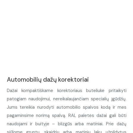
Automobilių dažų korektoriai
Dažai kompaktiškame korektoriaus buteliuke pritaikyti
patogiam naudojimui, nereikalaujančiam specialių įgūdžių.
Jums tereikia nurodyti automobilio spalvos kodą ir mes
pagaminsime norimą spalvą. RAL paletės dažai gali būti
naudojami ir buityje – blizgūs arba matiniai. Prie dažų
siūlome gruntu, skaidriu arba matiniu laku užpildytus