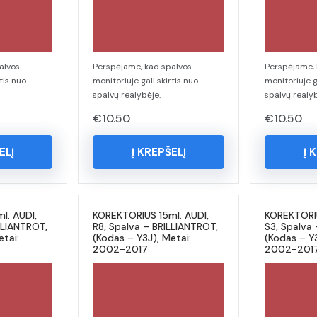
alvos
Perspėjame, kad spalvos
Perspėjame, 
tis nuo
monitoriuje gali skirtis nuo
monitoriuje g
spalvų realybėje.
spalvų realyb
€
10.50
€
10.50
ELĮ
Į KREPŠELĮ
Į 
l. AUDI,
KOREKTORIUS 15ml. AUDI,
KOREKTORIU
LLIANTROT,
R8, Spalva – BRILLIANTROT,
S3, Spalva
etai:
(Kodas – Y3J), Metai:
(Kodas – Y3
2002-2017
2002-201