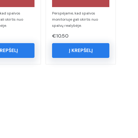
kad spalvos
Perspėjame, kad spalvos
ali skirtis nuo
monitoriuje gali skirtis nuo
ėje.
spalvų realybėje.
€
10.50
KREPŠELĮ
Į KREPŠELĮ