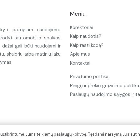
Meniu
Korektoriai
ikyti patogiam naudojimui,
Kaip naudotis?
urodyti automobilio spalvos
Kaip rasti kodą?
ažai gali būti naudojami ir
u, skaidriu arba matiniu laku
Apie mus
tymas.
Kontaktai
Privatumo politika
Pinigų ir prekių grąžinimo politika
Paslaugų naudojimo sąlygos ir ta
d užtikrintume Jums teikiamų paslaugų kokybę. Tęsdami naršymą Jūs sutin