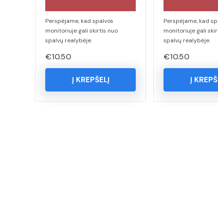
Perspėjame, kad spalvos
Perspėjame, kad sp
monitoriuje gali skirtis nuo
monitoriuje gali skir
spalvų realybėje.
spalvų realybėje.
€
10.50
€
10.50
Į KREPŠELĮ
Į KREPŠ