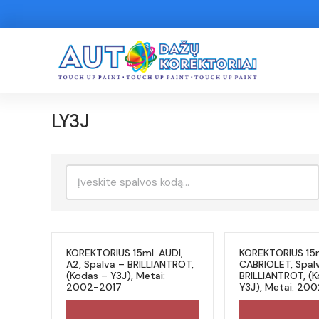
LY3J
Ieškoti:
KOREKTORIUS 15ml. AUDI,
KOREKTORIUS 15m
A2, Spalva – BRILLIANTROT,
CABRIOLET, Spal
(Kodas – Y3J), Metai:
BRILLIANTROT, (
2002-2017
Y3J), Metai: 20