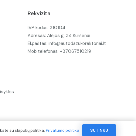
Rekvizitai
IVP kodas: 310104
Adresas: Alėjos g. 34 Kuršėnai
El.paštas: info@autodazukorektoriai.lt
Mob.telefonas: +37067510219
isyklės
kate su slapukų politika.
Privatumo politika
SUTINKU