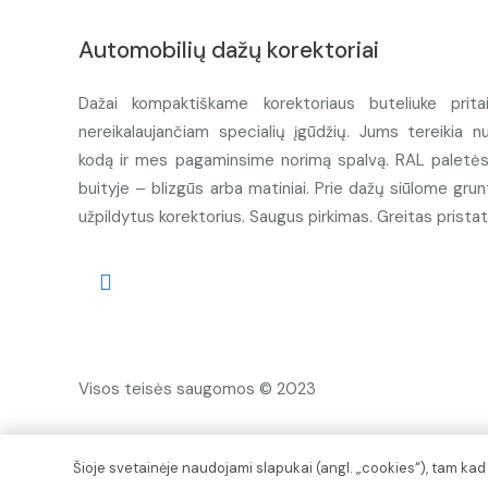
Automobilių dažų korektoriai
Dažai kompaktiškame korektoriaus buteliuke prita
nereikalaujančiam specialių įgūdžių. Jums tereikia n
kodą ir mes pagaminsime norimą spalvą. RAL paletės d
buityje – blizgūs arba matiniai. Prie dažų siūlome grunt
užpildytus korektorius. Saugus pirkimas. Greitas prista
Visos teisės saugomos © 2023
Šioje svetainėje naudojami slapukai (angl. „cookies“), tam ka