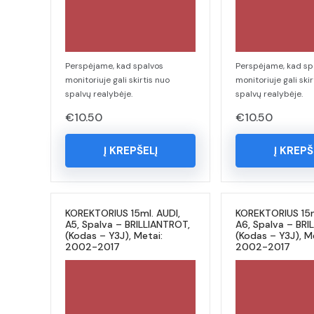
Perspėjame, kad spalvos
Perspėjame, kad sp
monitoriuje gali skirtis nuo
monitoriuje gali skir
spalvų realybėje.
spalvų realybėje.
€
10.50
€
10.50
Į KREPŠELĮ
Į KREPŠ
KOREKTORIUS 15ml. AUDI,
KOREKTORIUS 15m
A5, Spalva – BRILLIANTROT,
A6, Spalva – BRI
(Kodas – Y3J), Metai:
(Kodas – Y3J), M
2002-2017
2002-2017