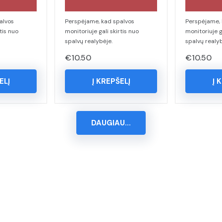
alvos
Perspėjame, kad spalvos
Perspėjame, 
tis nuo
monitoriuje gali skirtis nuo
monitoriuje g
spalvų realybėje.
spalvų realyb
€
10.50
€
10.50
ELĮ
Į KREPŠELĮ
Į 
DAUGIAU...