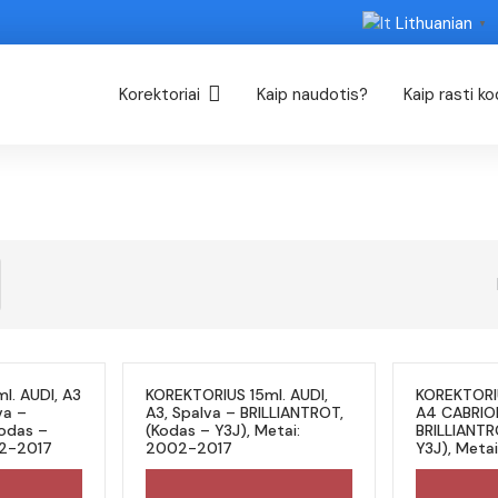
Lithuanian
▼
Korektoriai
Kaip naudotis?
Kaip rasti k
l. AUDI, A3
KOREKTORIUS 15ml. AUDI,
KOREKTORIU
va –
A3, Spalva – BRILLIANTROT,
A4 CABRIOL
Kodas –
(Kodas – Y3J), Metai:
BRILLIANTR
02-2017
2002-2017
Y3J), Meta