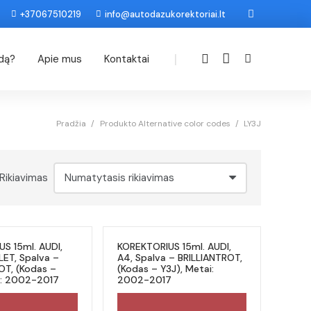
+37067510219
info@autodazukorektoriai.lt
|
odą?
Apie mus
Kontaktai
Pradžia
/
Produkto Alternative color codes
/
LY3J
Rikiavimas
S 15ml. AUDI,
KOREKTORIUS 15ml. AUDI,
ET, Spalva –
A4, Spalva – BRILLIANTROT,
OT, (Kodas –
(Kodas – Y3J), Metai:
i: 2002-2017
2002-2017