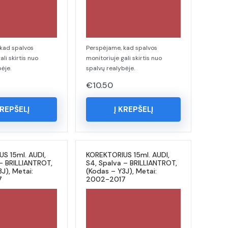
kad spalvos
Perspėjame, kad spalvos
ali skirtis nuo
monitoriuje gali skirtis nuo
ėje.
spalvų realybėje.
€
10.50
KREPŠELĮ
Į KREPŠELĮ
S 15ml. AUDI,
KOREKTORIUS 15ml. AUDI,
 – BRILLIANTROT,
S4, Spalva – BRILLIANTROT,
J), Metai:
(Kodas – Y3J), Metai:
7
2002-2017