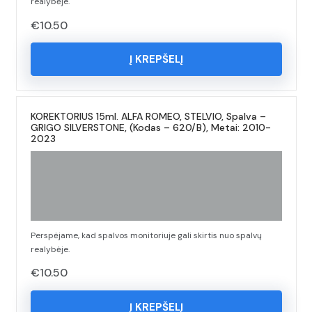
realybėje.
€
10.50
Į KREPŠELĮ
KOREKTORIUS 15ml. ALFA ROMEO, STELVIO, Spalva –
GRIGO SILVERSTONE, (Kodas – 620/B), Metai: 2010-
2023
Perspėjame, kad spalvos monitoriuje gali skirtis nuo spalvų
realybėje.
€
10.50
Į KREPŠELĮ