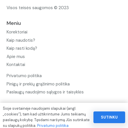
Visos teisės saugomos © 2023
Meniu
Korektoriai
Kaip naudotis?
Kaip rasti kodą?
Apie mus
Kontaktai
Privatumo politika
Pinigų ir prekių grąžinimo politika
Paslaugų naudojimo sąlygos ir taisyklės
Rekvizitai
Šioje svetainėje naudojami slapukai (angl.
„cookies“), tam kad užtikrintume Jums teikiamų
SUTINKU
IVP kodas: 310104
paslaugų kokybę. Tęsdami naršymą Jūs sutinkate
su slapukų politika.
Privatumo politika
Adresas: Alėjos g. 34 Kuršėnai