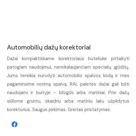
Automobilių dažų korektoriai
Dažai kompaktiškame korektoriaus buteliuke pritaikyti
patogiam naudojimui, nereikalaujančiam specialių įgūdžių.
Jums tereikia nurodyti automobilio spalvos kodą ir mes
pagaminsime norimą spalvą. RAL paletės dažai gali būti
naudojami ir buityje – blizgūs arba matiniai. Prie dažų
siūlome gruntu, skaidriu arba matiniu laku užpildytus
korektorius. Saugus pirkimas. Greitas pristatymas.