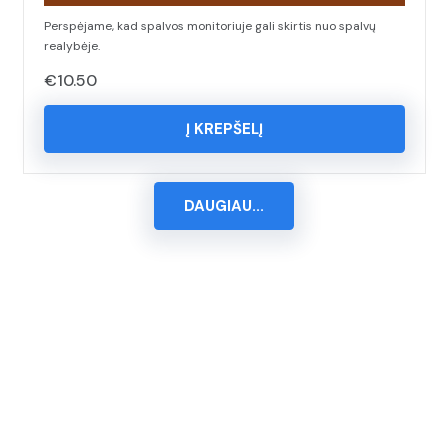
Perspėjame, kad spalvos monitoriuje gali skirtis nuo spalvų
realybėje.
€
10.50
Į KREPŠELĮ
DAUGIAU...