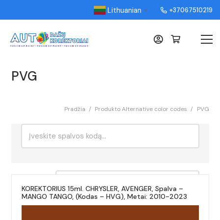
Lithuanian
+37067510219
▼
PVG
Pradžia
/
Produkto Alternative color codes
/
PVG
Ieškoti:
Rikiavimas
KOREKTORIUS 15ml. CHRYSLER, AVENGER, Spalva –
MANGO TANGO, (Kodas – HVG), Metai: 2010-2023