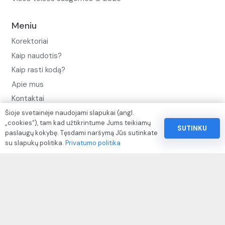
Meniu
Korektoriai
Kaip naudotis?
Kaip rasti kodą?
Apie mus
Kontaktai
Šioje svetainėje naudojami slapukai (angl.
Privatumo politika
„cookies“), tam kad užtikrintume Jums teikiamų
SUTINKU
Pinigų ir prekių grąžinimo politika
paslaugų kokybę. Tęsdami naršymą Jūs sutinkate
su slapukų politika.
Privatumo politika
Paslaugų naudojimo sąlygos ir taisyklės
Rekvizitai
IVP kodas: 310104
Adresas: Alėjos g. 34 Kuršėnai
El.paštas: info@autodazukorektoriai.lt