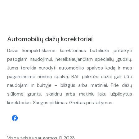
Automobilių dažų korektoriai
Dažai kompaktiškame korektoriaus buteliuke pritaikyti
patogiam naudojimui, nereikalaujančiam specialių įgūdžių.
Jums tereikia nurodyti automobilio spalvos kodą ir mes
pagaminsime norimą spalvą. RAL paletės dažai gali būti
naudojami ir buityje – blizgūs arba matiniai. Prie dažų
siūlome gruntu, skaidriu arba matiniu laku užpildytus
korektorius. Saugus pirkimas. Greitas pristatymas.
Visos teisės saugomos © 2023