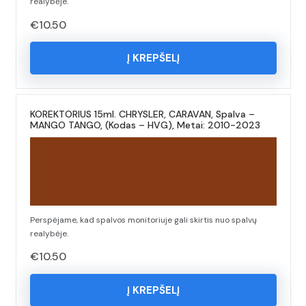
realybėje.
€
10.50
Į KREPŠELĮ
KOREKTORIUS 15ml. CHRYSLER, CARAVAN, Spalva –
MANGO TANGO, (Kodas – HVG), Metai: 2010-2023
Perspėjame, kad spalvos monitoriuje gali skirtis nuo spalvų
realybėje.
€
10.50
Į KREPŠELĮ