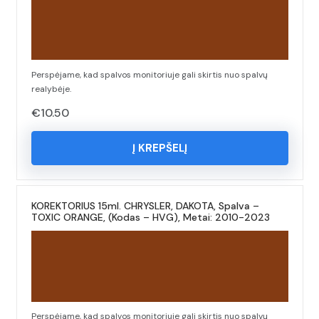
Perspėjame, kad spalvos monitoriuje gali skirtis nuo spalvų
realybėje.
€
10.50
Į KREPŠELĮ
KOREKTORIUS 15ml. CHRYSLER, DAKOTA, Spalva –
TOXIC ORANGE, (Kodas – HVG), Metai: 2010-2023
Perspėjame, kad spalvos monitoriuje gali skirtis nuo spalvų