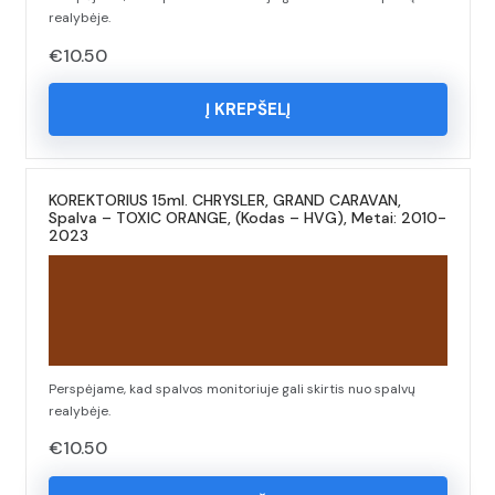
realybėje.
€
10.50
Į KREPŠELĮ
KOREKTORIUS 15ml. CHRYSLER, GRAND CARAVAN,
Spalva – TOXIC ORANGE, (Kodas – HVG), Metai: 2010-
2023
Perspėjame, kad spalvos monitoriuje gali skirtis nuo spalvų
realybėje.
€
10.50