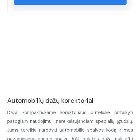
Automobilių dažų korektoriai
Dažai kompaktiškame korektoriaus buteliuke pritaikyti
patogiam naudojimui, nereikalaujančiam specialių įgūdžių.
Jums tereikia nurodyti automobilio spalvos kodą ir mes
pagaminsime norimą spalvą. RAL paletės dažai gali būti