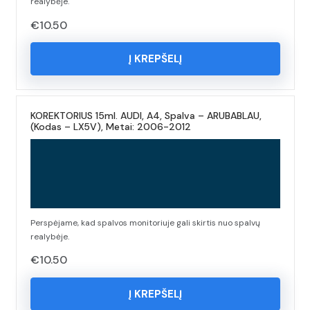
realybėje.
€
10.50
Į KREPŠELĮ
KOREKTORIUS 15ml. AUDI, A4, Spalva – ARUBABLAU,
(Kodas – LX5V), Metai: 2006-2012
Perspėjame, kad spalvos monitoriuje gali skirtis nuo spalvų
realybėje.
€
10.50
Į KREPŠELĮ