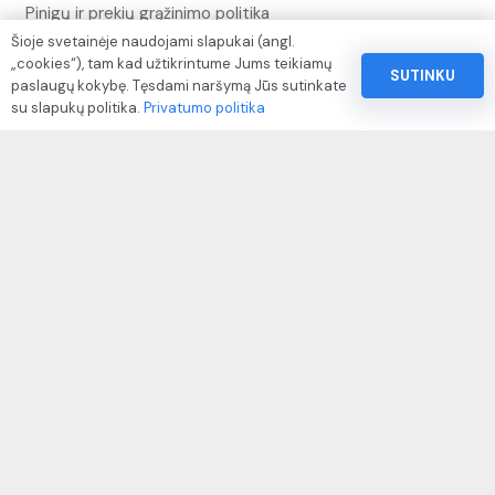
Pinigų ir prekių grąžinimo politika
Šioje svetainėje naudojami slapukai (angl.
Paslaugų naudojimo sąlygos ir taisyklės
„cookies“), tam kad užtikrintume Jums teikiamų
SUTINKU
paslaugų kokybę. Tęsdami naršymą Jūs sutinkate
Rekvizitai
su slapukų politika.
Privatumo politika
IVP kodas: 310104
Adresas: Alėjos g. 34 Kuršėnai
El.paštas: info@autodazukorektoriai.lt
Mob.telefonas: +37067510219