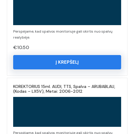
Perspėjame, kad spalvos monitoriuje gali skirtis nuo spalvų
realybėje.
€
10.50
Į KREPŠELĮ
KOREKTORIUS 15ml. AUDI, TTS, Spalva – ARUBABLAU,
(Kodas – LX5V), Metai: 2006-2012
Perspėjame, kad spalvos monitoriuje gali skirtis nuo spalvų