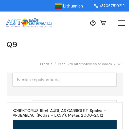
Lithuanian
+37067510219
▼
Q9
Pradžia
/
Produkto Alternative color codes
/
Q9
Ieškoti:
Rikiavimas
KOREKTORIUS 15ml. AUDI, A3 CABRIOLET, Spalva –
ARUBABLAU, (Kodas – LX5V), Metai: 2006-2012