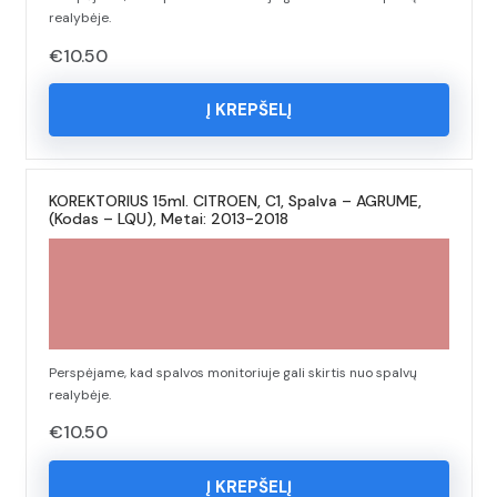
realybėje.
€
10.50
Į KREPŠELĮ
KOREKTORIUS 15ml. CITROEN, C1, Spalva – AGRUME,
(Kodas – LQU), Metai: 2013-2018
Perspėjame, kad spalvos monitoriuje gali skirtis nuo spalvų
realybėje.
€
10.50
Į KREPŠELĮ