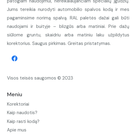
patogiam naudojimui, nereikalaujančiam specialių įgūdžių.
Jums tereikia nurodyti automobilio spalvos kodą ir mes
pagaminsime norimą spalvą. RAL paletės dažai gali būti
naudojami ir buityje – blizgūs arba matiniai. Prie dažų
siūlome gruntu, skaidriu arba matiniu laku užpildytus
korektorius. Saugus pirkimas. Greitas pristatymas.
Visos teisės saugomos © 2023
Meniu
Korektoriai
Kaip naudotis?
Kaip rasti kodą?
Apie mus