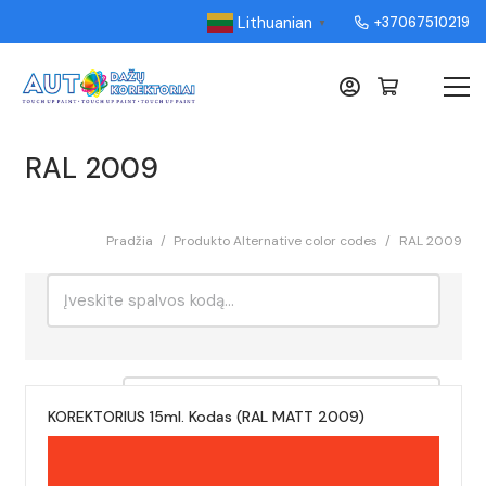
Lithuanian
+37067510219
▼
RAL 2009
Pradžia
/
Produkto Alternative color codes
/
RAL 2009
Ieškoti:
Rikiavimas
KOREKTORIUS 15ml. Kodas (RAL MATT 2009)