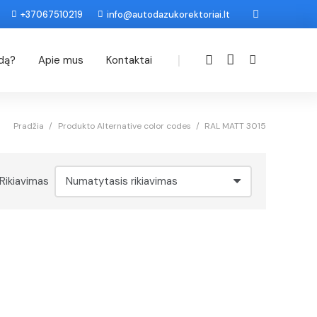
+37067510219
info@autodazukorektoriai.lt
|
odą?
Apie mus
Kontaktai
Pradžia
/
Produkto Alternative color codes
/
RAL MATT 3015
Rikiavimas