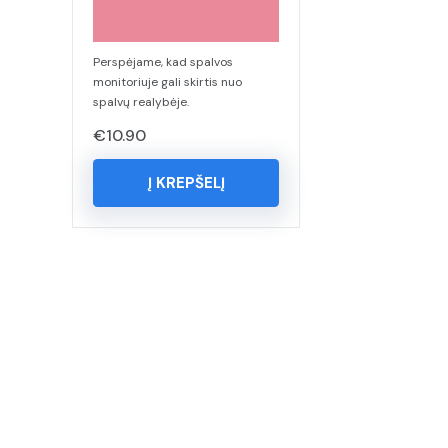
Perspėjame, kad spalvos
monitoriuje gali skirtis nuo
spalvų realybėje.
€
10.90
Į KREPŠELĮ