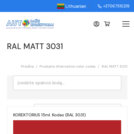
Lithuanian
+37067510219
▼
RAL MATT 3031
Pradžia
/
Produkto Alternative color codes
/
RAL MATT 3031
Ieškoti:
Rikiavimas
KOREKTORIUS 15ml. Kodas (RAL 3031)