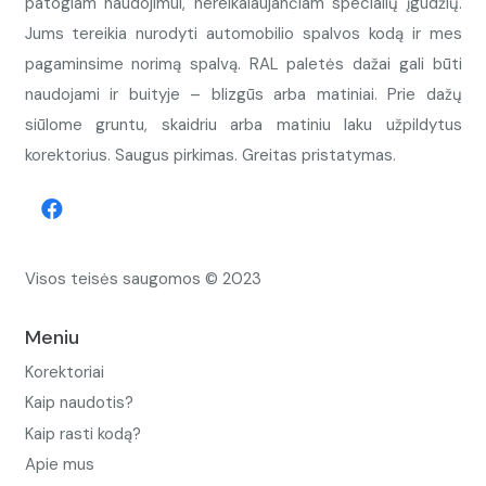
patogiam naudojimui, nereikalaujančiam specialių įgūdžių.
Jums tereikia nurodyti automobilio spalvos kodą ir mes
pagaminsime norimą spalvą. RAL paletės dažai gali būti
naudojami ir buityje – blizgūs arba matiniai. Prie dažų
siūlome gruntu, skaidriu arba matiniu laku užpildytus
korektorius. Saugus pirkimas. Greitas pristatymas.
Visos teisės saugomos © 2023
Meniu
Korektoriai
Kaip naudotis?
Kaip rasti kodą?
Apie mus