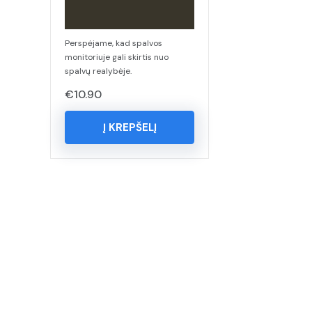
Perspėjame, kad spalvos
monitoriuje gali skirtis nuo
spalvų realybėje.
€
10.90
Į KREPŠELĮ