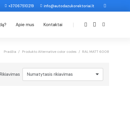
+37067510219
info@autodazukorektoriai.lt
|
odą?
Apie mus
Kontaktai
Pradžia
/
Produkto Alternative color codes
/
RAL MATT 6008
Rikiavimas