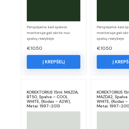
Perspėjame, kad spalvos
Perspėjame, kad sp
monitoriuje gali skirtis nuo
monitoriuje gali skir
spalvų realybėje.
spalvų realybėje.
€
10.50
€
10.50
Į KREPŠELĮ
Į KREPŠ
KOREKTORIUS 15ml. MAZDA,
KOREKTORIUS 15
BT50, Spalva – COOL
MAZDA2, Spalva
WHITE, (Kodas – A2W),
WHITE, (Kodas –
Metai: 1997-2013
Metai: 1997-201