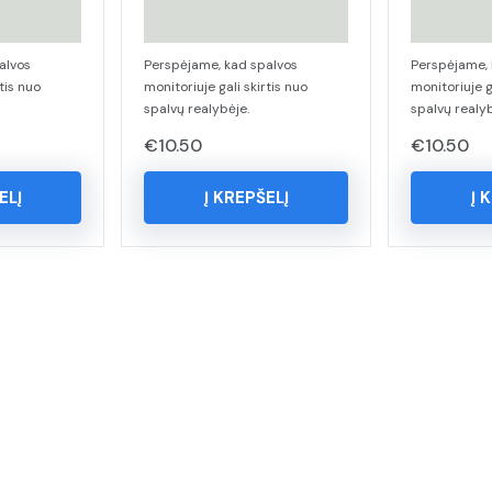
alvos
Perspėjame, kad spalvos
Perspėjame, 
tis nuo
monitoriuje gali skirtis nuo
monitoriuje g
spalvų realybėje.
spalvų realyb
€
10.50
€
10.50
ELĮ
Į KREPŠELĮ
Į 