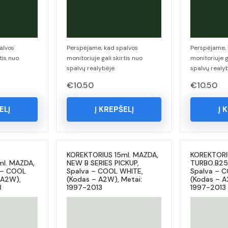
alvos
Perspėjame, kad spalvos
Perspėjame, 
tis nuo
monitoriuje gali skirtis nuo
monitoriuje g
spalvų realybėje.
spalvų realyb
€
10.50
€
10.50
ELĮ
Į KREPŠELĮ
Į 
KOREKTORIUS 15ml. MAZDA,
KOREKTORI
ml. MAZDA,
NEW B SERIES PICKUP,
TURBO.B25
 – COOL
Spalva – COOL WHITE,
Spalva – 
 A2W),
(Kodas – A2W), Metai:
(Kodas – A
3
1997-2013
1997-2013