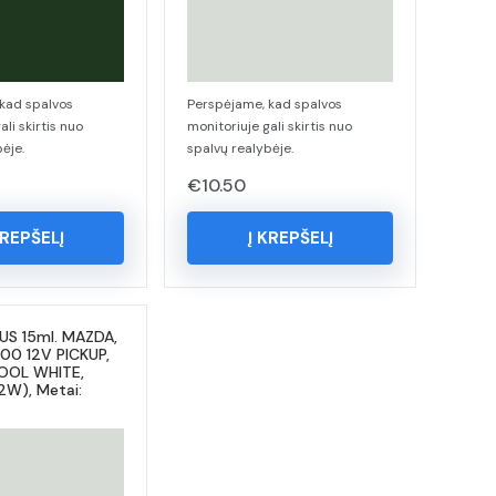
kad spalvos
Perspėjame, kad spalvos
ali skirtis nuo
monitoriuje gali skirtis nuo
ėje.
spalvų realybėje.
€
10.50
KREPŠELĮ
Į KREPŠELĮ
US 15ml. MAZDA,
00 12V PICKUP,
COOL WHITE,
2W), Metai: