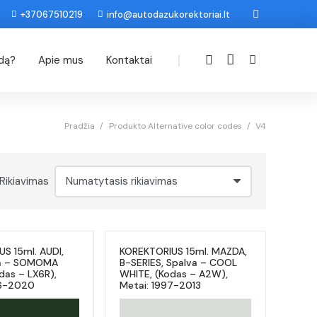
+37067510219
info@autodazukorektoriai.lt
|
odą?
Apie mus
Kontaktai
Pradžia
/
Produkto Alternative color codes
/
V4
Rikiavimas
S 15ml. AUDI,
KOREKTORIUS 15ml. MAZDA,
va – SOMOMA
B-SERIES, Spalva – COOL
das – LX6R),
WHITE, (Kodas – A2W),
16-2020
Metai: 1997-2013