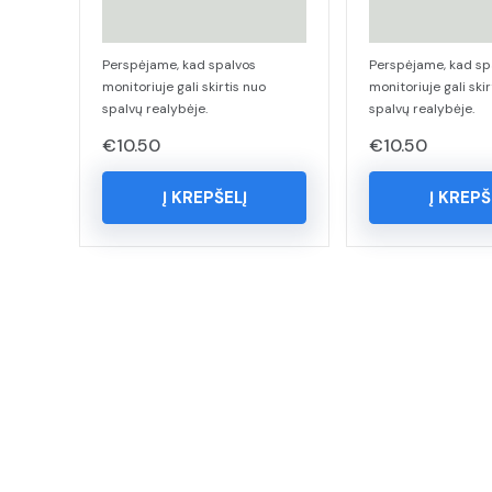
Perspėjame, kad spalvos
Perspėjame, kad sp
monitoriuje gali skirtis nuo
monitoriuje gali skir
spalvų realybėje.
spalvų realybėje.
€
10.50
€
10.50
Į KREPŠELĮ
Į KREPŠ