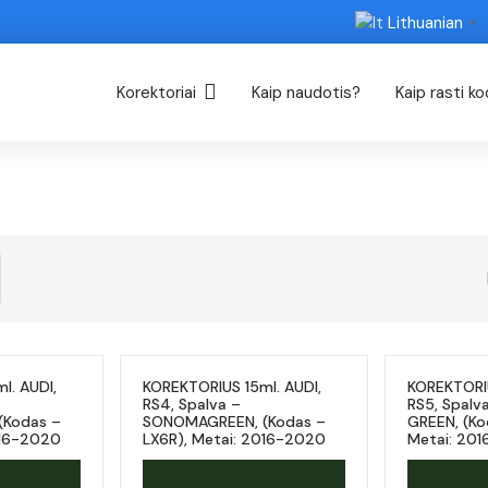
Lithuanian
▼
Korektoriai
Kaip naudotis?
Kaip rasti k
l. AUDI,
KOREKTORIUS 15ml. AUDI,
KOREKTORIU
RS4, Spalva –
RS5, Spal
Kodas –
SONOMAGREEN, (Kodas –
GREEN, (Ko
016-2020
LX6R), Metai: 2016-2020
Metai: 20