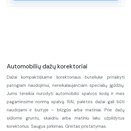
Automobilių dažų korektoriai
Dažai kompaktiškame korektoriaus buteliuke pritaikyti
patogiam naudojimui, nereikalaujančiam specialių įgūdžių.
Jums tereikia nurodyti automobilio spalvos kodą ir mes
pagaminsime norimą spalvą. RAL paletės dažai gali būti
naudojami ir buityje – blizgūs arba matiniai. Prie dažų
siūlome gruntu, skaidriu arba matiniu laku užpildytus
korektorius. Saugus pirkimas. Greitas pristatymas.