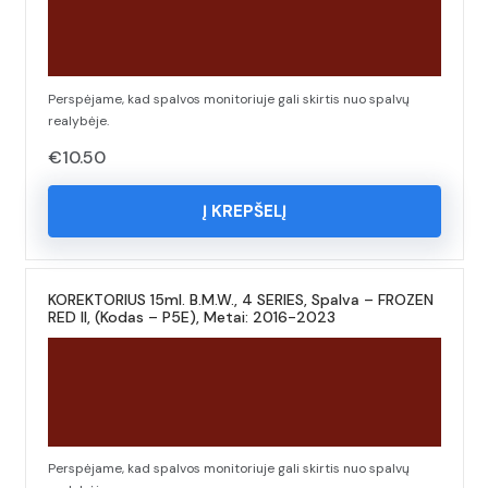
Perspėjame, kad spalvos monitoriuje gali skirtis nuo spalvų
realybėje.
€
10.50
Į KREPŠELĮ
KOREKTORIUS 15ml. B.M.W., 4 SERIES, Spalva – FROZEN
RED II, (Kodas – P5E), Metai: 2016-2023
Perspėjame, kad spalvos monitoriuje gali skirtis nuo spalvų