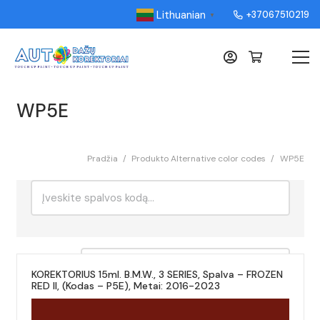
Lithuanian
+37067510219
▼
WP5E
Pradžia
/
Produkto Alternative color codes
/
WP5E
Ieškoti:
Rikiavimas
KOREKTORIUS 15ml. B.M.W., 3 SERIES, Spalva – FROZEN
RED II, (Kodas – P5E), Metai: 2016-2023