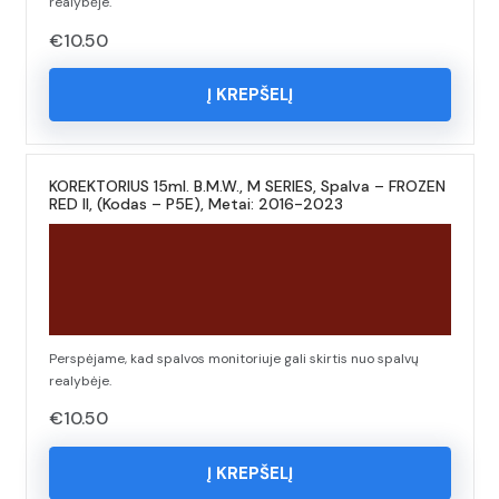
realybėje.
€
10.50
Į KREPŠELĮ
KOREKTORIUS 15ml. B.M.W., M SERIES, Spalva – FROZEN
RED II, (Kodas – P5E), Metai: 2016-2023
Perspėjame, kad spalvos monitoriuje gali skirtis nuo spalvų
realybėje.
€
10.50
Į KREPŠELĮ