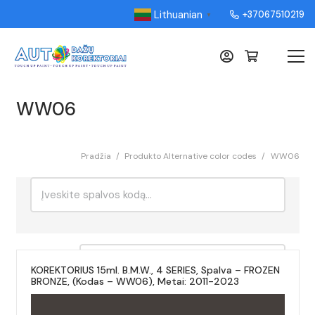
Lithuanian
+37067510219
▼
WW06
Pradžia
/
Produkto Alternative color codes
/
WW06
Ieškoti:
Rikiavimas
KOREKTORIUS 15ml. B.M.W., 4 SERIES, Spalva – FROZEN
BRONZE, (Kodas – WW06), Metai: 2011-2023