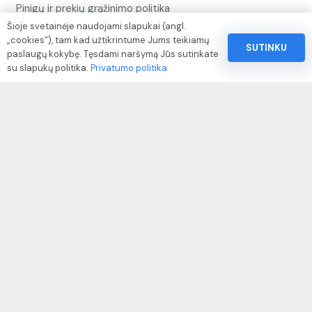
Pinigų ir prekių grąžinimo politika
Šioje svetainėje naudojami slapukai (angl.
Paslaugų naudojimo sąlygos ir taisyklės
„cookies“), tam kad užtikrintume Jums teikiamų
SUTINKU
paslaugų kokybę. Tęsdami naršymą Jūs sutinkate
Rekvizitai
su slapukų politika.
Privatumo politika
IVP kodas: 310104
Adresas: Alėjos g. 34 Kuršėnai
El.paštas: info@autodazukorektoriai.lt
Mob.telefonas: +37067510219