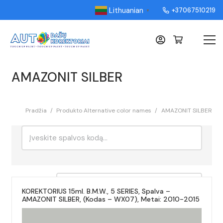
Lithuanian
+37067510219
▼
AMAZONIT SILBER
Pradžia
/
Produkto Alternative color names
/
AMAZONIT SILBER
Ieškoti:
Rikiavimas
KOREKTORIUS 15ml. B.M.W., 5 SERIES, Spalva –
AMAZONIT SILBER, (Kodas – WX07), Metai: 2010-2015