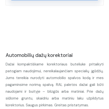
Automobilių dažų korektoriai
Dažai kompaktiškame korektoriaus buteliuke pritaikyti
patogiam naudojimui, nereikalaujančiam specialių įgūdžių.
Jums tereikia nurodyti automobilio spalvos kodą ir mes
pagaminsime norimą spalvą. RAL paletės dažai gali būti
naudojami ir buityje – blizgūs arba matiniai. Prie dažų
siūlome gruntu, skaidriu arba matiniu laku užpildytus
korektorius. Saugus pirkimas. Greitas pristatymas.