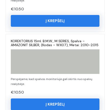
realybėje.
€
10.50
Į KREPŠELĮ
KOREKTORIUS 15ml. B.M.W., M SERIES, Spalva –
AMAZONIT SILBER, (Kodas – WX07), Metai: 2010-2015
Perspėjame, kad spalvos monitoriuje gali skirtis nuo spalvų
realybėje.
€
10.50
Į KREPŠELĮ