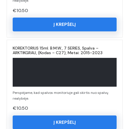
realybėje.
€
10.50
Į KREPŠELĮ
KOREKTORIUS 15ml. B.M.W., 7 SERIES, Spalva –
ARKTIKGRAU, (Kodas – C27), Metai: 2015-2023
Perspėjame, kad spalvos monitoriuje gali skirtis nuo spalvų
realybėje.
€
10.50
Į KREPŠELĮ