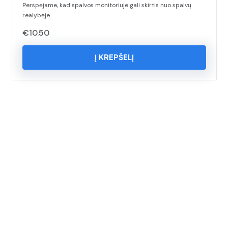
Perspėjame, kad spalvos monitoriuje gali skirtis nuo spalvų
realybėje.
€
10.50
Į KREPŠELĮ