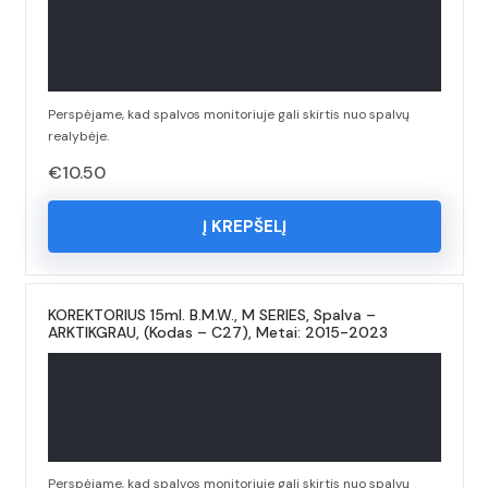
Perspėjame, kad spalvos monitoriuje gali skirtis nuo spalvų
realybėje.
€
10.50
Į KREPŠELĮ
KOREKTORIUS 15ml. B.M.W., M SERIES, Spalva –
ARKTIKGRAU, (Kodas – C27), Metai: 2015-2023
Perspėjame, kad spalvos monitoriuje gali skirtis nuo spalvų