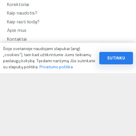
Korektoriai
Kaip naudotis?
Kaip rasti kodą?
Apie mus
Kontaktai
Šioje svetainėje naudojami slapukai (angl.
Privatumo politika
„cookies“), tam kad užtikrintume Jums teikiamų
SUTINKU
Pinigų ir prekių grąžinimo politika
paslaugų kokybę. Tęsdami naršymą Jūs sutinkate
su slapukų politika.
Privatumo politika
Paslaugų naudojimo sąlygos ir taisyklės
Rekvizitai
IVP kodas: 310104
Adresas: Alėjos g. 34 Kuršėnai
El.paštas: info@autodazukorektoriai.lt
Mob.telefonas: +37067510219