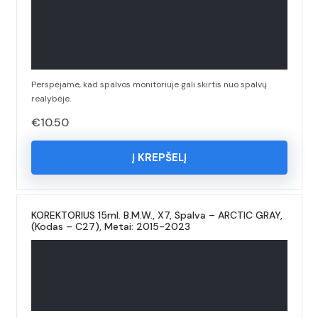
Perspėjame, kad spalvos monitoriuje gali skirtis nuo spalvų
realybėje.
€
10.50
Į KREPŠELĮ
KOREKTORIUS 15ml. B.M.W., X7, Spalva – ARCTIC GRAY,
(Kodas – C27), Metai: 2015-2023