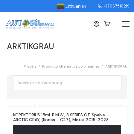
Lithuanian
+37067510219
▼
ARKTIKGRAU
Pradžia
/
Produkto Alternative color names
/
ARKTIKGRAU
Ieškoti:
Rikiavimas
KOREKTORIUS 15ml. B.M.W., 3 SERIES GT, Spalva –
ARCTIC GRAY, (Kodas – C27), Metai: 2015-2023