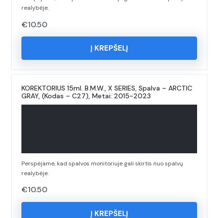
realybėje.
€
10.50
Į KREPŠELĮ
KOREKTORIUS 15ml. B.M.W., X SERIES, Spalva – ARCTIC
GRAY, (Kodas – C27), Metai: 2015-2023
Perspėjame, kad spalvos monitoriuje gali skirtis nuo spalvų
realybėje.
€
10.50
Į KREPŠELĮ